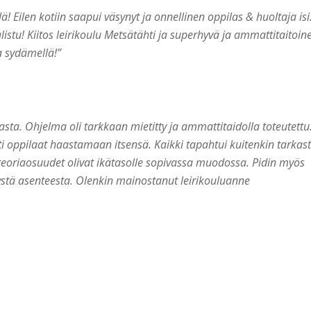
llä! Eilen kotiin saapui väsynyt ja onnellinen oppilas & huoltaja isi
istu! Kiitos leirikoulu Metsätähti ja superhyvä ja ammattitaitoin
a sydämellä!”
asta. Ohjelma oli tarkkaan mietitty ja ammattitaidolla toteutettu
asti oppilaat haastamaan itsensä. Kaikki tapahtui kuitenkin tarkast
 teoriaosuudet olivat ikätasolle sopivassa muodossa. Pidin myös
tä asenteesta. Olenkin mainostanut leirikouluanne