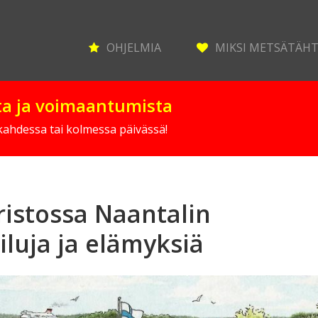
OHJELMIA
MIKSI METSÄTÄH
sta ja voimaantumista
 kahdessa tai kolmessa päivässä!
ristossa Naantalin
luja ja elämyksiä