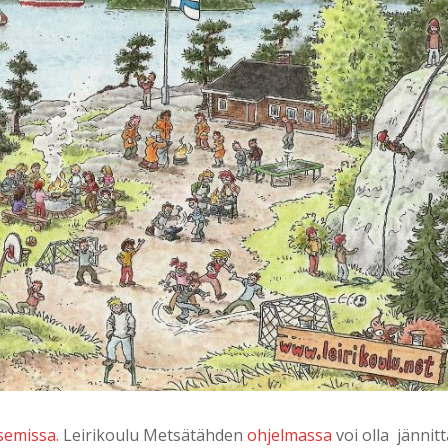
semissa.
Leirikoulu Metsätähden
ohjelmassa
voi olla jännit