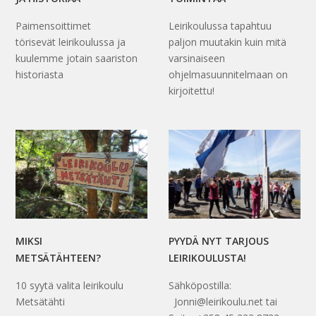
Paimensoittimet
Leirikoulussa tapahtuu
törisevät leirikoulussa ja
paljon muutakin kuin mitä
kuulemme jotain saariston
varsinaiseen
historiasta
ohjelmasuunnitelmaan on
kirjoitettu!
MIKSI
PYYDÄ NYT TARJOUS
METSÄTÄHTEEN?
LEIRIKOULUSTA!
10 syytä valita leirikoulu
Sähköpostilla:
Metsätähti
Jonni@leirikoulu.net tai