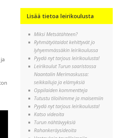
Lisää tietoa leirikoulusta
Miksi Metsätähteen?
Ryhmätyötaidot kehittyvät jo
lyhyemmässäkin leirikoulussa
Pyydä nyt tarjous leirikoulusta!
ja
Leirikoulut Turun saaristossa
Naantalin Merimaskussa:
seikkailuja ja elämyksiä
ston
Oppilaiden kommentteja
Tutustu tiloihimme ja maisemiin
Pyydä nyt tarjous leirikoulusta!
Katso videoita
Turun nähtävyyksiä
Rahankeräysideoita