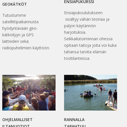
ENSIAPUKURSSI
GEOKÄTKÖT
Ensiapukoulutukseen
Tutustumme
sisältyy vähän teoriaa ja
satellittipaikannusta
paljon käytännön
hyödyntävään geo-
harjoituksia.
kätköilyyn ja GPS
Seikkailutoiminnan ohessa
laitteiden sekä
opitaan taitoja joita voi kuka
radiopuhelimien käyttöön.
tahansa tarvita elämän
tositilanteissa.
OHJELMALLISET
RANNALLA
ILTANUOTIOT
TAPAHTUU