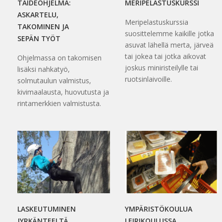
TAIDEOHJELMA:
MERIPELASTUSKURSSI
ASKARTELU,
Meripelastuskurssia
TAKOMINEN JA
suosittelemme kaikille jotka
SEPÄN TYÖT
asuvat lähellä merta, järveä
tai jokea tai jotka aikovat
Ohjelmassa on takomisen
joskus miniristeilylle tai
lisäksi nahkatyö,
ruotsinlaivoille.
solmutaulun valmistus,
kivimaalausta, huovutusta ja
rintamerkkien valmistusta.
LASKEUTUMINEN
YMPÄRISTÖKOULUA
JYRKÄNTEELTÄ
LEIRIKOULUSSA