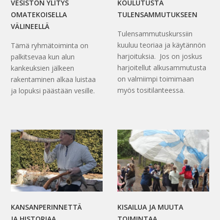
VESISTÖN YLITYS
KOULUTUSTA
OMATEKOISELLA
TULENSAMMUTUKSEEN
VÄLINEELLÄ
Tulensammutuskurssiin
kuuluu teoriaa ja käytännön
Tämä ryhmätoiminta on
harjoituksia. Jos on joskus
palkitsevaa kun alun
harjoitellut alkusammutusta
kankeuksien jälkeen
on valmiimpi toimimaan
rakentaminen alkaa luistaa
myös tositilanteessa.
ja lopuksi päästään vesille.
KANSANPERINNETTÄ
KISAILUA JA MUUTA
JA HISTORIAA
TOIMINTAA