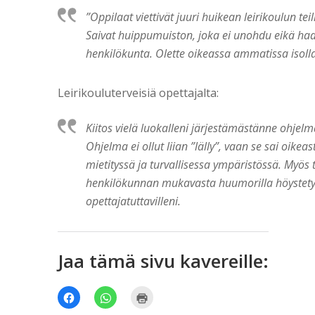
”Oppilaat viettivät juuri huikean leirikoulun tei
Saivat huippumuiston, joka ei unohdu eikä haal
henkilökunta. Olette oikeassa ammatissa isoll
Leirikouluterveisiä opettajalta:
Kiitos vielä luokalleni järjestämästänne ohjelm
Ohjelma ei ollut liian ”lälly”, vaan se sai oike
mietityssä ja turvallisessa ympäristössä. Myös
henkilökunnan mukavasta huumorilla höystetys
opettajatuttavilleni.
Jaa tämä sivu kavereille:
Jaa
Jaa
Tulosta(Avautuu
Facebookissa(Avautuu
WhatsApp
uudessa
uudessa
palvelussa(Avautuu
ikkunassa)