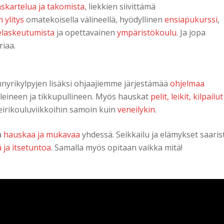
askartelua ja takomista
, liekkien siivittämä
 ylitys
omatekoisella välineellä, hyödyllinen
ensiapukurssi
,
elaskeutumista
ja opettavainen
ympäristökoulu
. Ja jopa
riaa.
ynnyrikylpyjen lisäksi ohjaajiemme järjestämää
ohjelmaa
skäleineen ja tikkupullineen. Myös hauskat
pelit, leikit, kilpailut
leirikouluviikkoihin samoin kuin
veneilykin
.
a
hauskaa ja mukavaa
yhdessä. Seikkailu ja elämykset saari
ja itsetuntoa
. Samalla myös opitaan vaikka mitä!