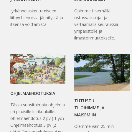
Jyrkännelaskeutumiseen
Opimme tekemällä
liittyy hienoista jännitystä ja
ostosvalintoja ja
itsensä voittamista.
vertaamalla seurauksia
ympäristölle ja
ilmastonmuutokselle.
OHJELMAEHDOTUKSIA
TUTUSTU
Tässä suosituimpia ohjelmia
TILOIHIMME JA
eri pituisille leirikouluille:
MAISEMIIN
ohjelmaehdotus 2 pv ( 1 yö)
Ohjelmaehdotus 3 pv (2
Olemme vain 25 min
yötä) Ohjelmaehdotus 4 pv