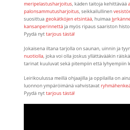
meripelastusharjoitus
, käden taitoja kehittävää
palonsammutusharjoitus
, seikkailullinen
vesistön
suosittua
geokätköjen etsintää
, huimaa
jyrkänn
kansanperinnettä
ja myös ripaus saariston histo
Pyydä nyt
‎tarjous tästä!
Jokaisena iltana tarjolla on saunan, uinnin ja ty
nuotiolla
, joka voi olla joskus yllättävääkin räi
tarinat kuuluvat sekä pitempiin että lyhyempiin 
Leirikoulussa meillä ohjaajilla ja oppilailla on ain
luonnon ympäröimänä vahvistavat
‎ryhmähenkeä 
Pyydä nyt
‎tarjous tästä!