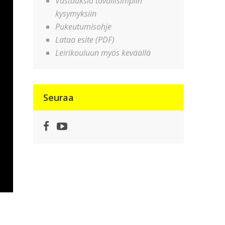
Vastauksia tavallisimpiin
kysymyksiin
Pukeutumisohje
Lataa esite (PDF)
Leirikouluun myös keväällä
Seuraa
Facebook
YouTube