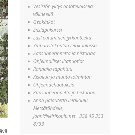
Vesistön ylitys omatekoisella
välineellä
Geokätköt
Ensiapukurssi
Laskeutuminen jyrkänteeltä
Ympäristökoulua leirikoulussa
Kansanperinnettä ja historiaa
Ohjelmalliset iltanuotiot
Rannalla tapahtuu
Kisailua ja muuta toimintaa
Ohjelmaehdotuksia
Kansanperinnettä ja historiaa
Anna palautetta leirikoulu
Metsätähdelle,
Jonni@leirikoulu.net +358 45 333
8733
tävä