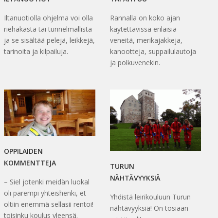
Iltanuotiolla ohjelma voi olla
Rannalla on koko ajan
riehakasta tai tunnelmallista
käytettävissä erilaisia
ja se sisältää pelejä, leikkejä,
veneitä, merikajakkeja,
tarinoita ja kilpailuja.
kanootteja, suppailulautoja
ja polkuvenekin.
OPPILAIDEN
KOMMENTTEJA
TURUN
NÄHTÄVYYKSIÄ
– Siel jotenki meidän luokal
oli parempi yhteishenki, et
Yhdistä leirikouluun Turun
oltiin enemmä sellasii rentoi!
nähtävyyksiä! On tosiaan
toisinku koulus yleensä.