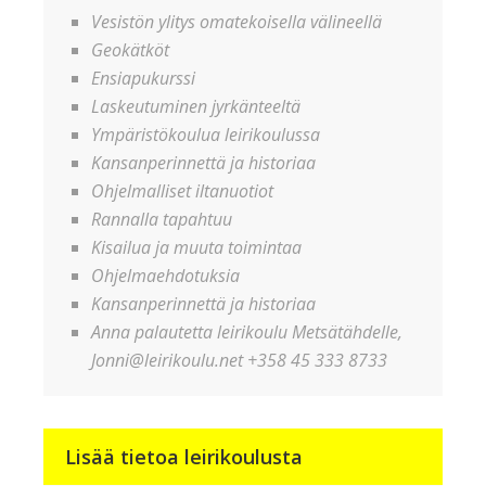
Vesistön ylitys omatekoisella välineellä
Geokätköt
Ensiapukurssi
Laskeutuminen jyrkänteeltä
Ympäristökoulua leirikoulussa
Kansanperinnettä ja historiaa
Ohjelmalliset iltanuotiot
Rannalla tapahtuu
Kisailua ja muuta toimintaa
Ohjelmaehdotuksia
Kansanperinnettä ja historiaa
Anna palautetta leirikoulu Metsätähdelle,
Jonni@leirikoulu.net +358 45 333 8733
Lisää tietoa leirikoulusta