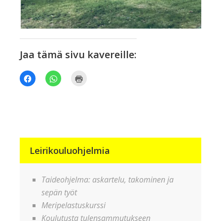
Jaa tämä sivu kavereille:
Jaa
Jaa
Tulosta(Avautuu
Facebookissa(Avautuu
WhatsApp
uudessa
uudessa
palvelussa(Avautuu
ikkunassa)
ikkunassa)
uudessa
ikkunassa)
Leirikouluohjelmia
Taideohjelma: askartelu, takominen ja
sepän työt
Meripelastuskurssi
Koulutusta tulensammutukseen