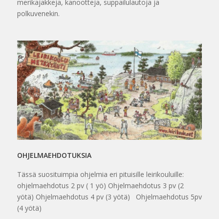
merikajakkeja, kanootteja, suppailulautoja ja
polkuvenekin.
OHJELMAEHDOTUKSIA
Tässä suosituimpia ohjelmia eri pituisille leirikouluille:
ohjelmaehdotus 2 pv ( 1 yö) Ohjelmaehdotus 3 pv (2
yötä) Ohjelmaehdotus 4 pv (3 yötä) Ohjelmaehdotus 5pv
(4 yötä)