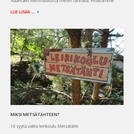
Naantalin Merimaskussa meren rannalla. Pihaltamme
LUE LISÄÄ ...
MIKSI METSÄTÄHTEEN?
10 syytä valita leirikoulu Metsätähti