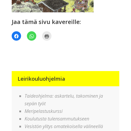
Jaa tämä sivu kavereille:
Jaa
Jaa
Tulosta(Avautuu
Facebookissa(Avautuu
WhatsApp
uudessa
uudessa
palvelussa(Avautuu
ikkunassa)
ikkunassa)
uudessa
ikkunassa)
Leirikouluohjelmia
Taideohjelma: askartelu, takominen ja
sepän työt
Meripelastuskurssi
Koulutusta tulensammutukseen
Vesistön ylitys omatekoisella välineellä