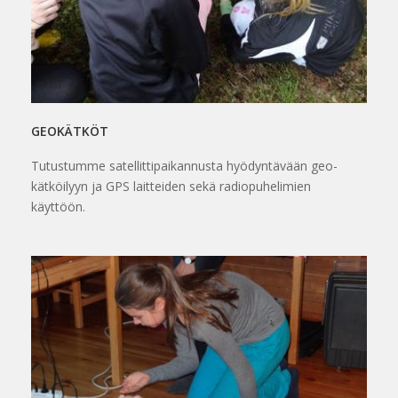
GEOKÄTKÖT
Tutustumme satellittipaikannusta hyödyntävään geo-
kätköilyyn ja GPS laitteiden sekä radiopuhelimien
käyttöön.