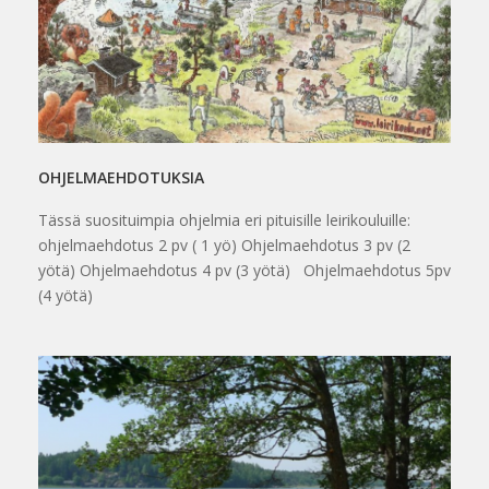
OHJELMAEHDOTUKSIA
Tässä suosituimpia ohjelmia eri pituisille leirikouluille:
ohjelmaehdotus 2 pv ( 1 yö) Ohjelmaehdotus 3 pv (2
yötä) Ohjelmaehdotus 4 pv (3 yötä) Ohjelmaehdotus 5pv
(4 yötä)