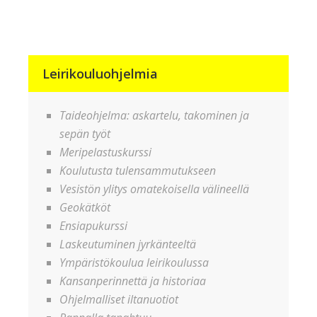
ikkunassa)
Leirikouluohjelmia
Taideohjelma: askartelu, takominen ja
sepän työt
Meripelastuskurssi
Koulutusta tulensammutukseen
Vesistön ylitys omatekoisella välineellä
Geokätköt
Ensiapukurssi
Laskeutuminen jyrkänteeltä
Ympäristökoulua leirikoulussa
Kansanperinnettä ja historiaa
Ohjelmalliset iltanuotiot