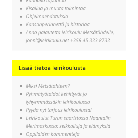
Rannalla tapahtuu
Kisailua ja muuta toimintaa
Ohjelmaehdotuksia
Kansanperinnettä ja historiaa
Anna palautetta leirikoulu Metsätähdelle,
Jonni@leirikoulu.net +358 45 333 8733
Lisää tietoa leirikoulusta
Miksi Metsätähteen?
Ryhmätyötaidot kehittyvät jo
lyhyemmässäkin leirikoulussa
Pyydä nyt tarjous leirikoulusta!
Leirikoulut Turun saaristossa Naantalin
Merimaskussa: seikkailuja ja elämyksiä
Oppilaiden kommentteja