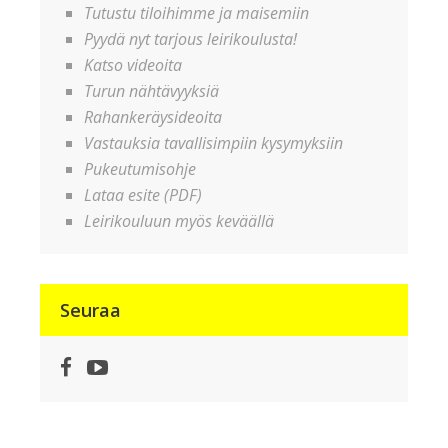
Tutustu tiloihimme ja maisemiin
Pyydä nyt tarjous leirikoulusta!
Katso videoita
Turun nähtävyyksiä
Rahankeräysideoita
Vastauksia tavallisimpiin kysymyksiin
Pukeutumisohje
Lataa esite (PDF)
Leirikouluun myös keväällä
Seuraa
Facebook
YouTube