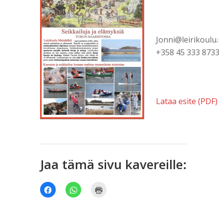
Jonni@leirikoulu
+358 45 333 873
Lataa esite (PDF)
Jaa tämä sivu kavereille:
Jaa
Jaa
Tulosta(Avautuu
Facebookissa(Avautuu
WhatsApp
uudessa
uudessa
palvelussa(Avautuu
ikkunassa)
ikkunassa)
uudessa
ikkunassa)