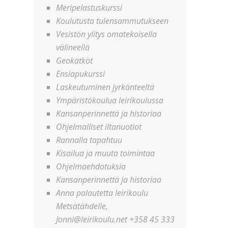
Meripelastuskurssi
Koulutusta tulensammutukseen
Vesistön ylitys omatekoisella
välineellä
Geokätköt
Ensiapukurssi
Laskeutuminen jyrkänteeltä
Ympäristökoulua leirikoulussa
Kansanperinnettä ja historiaa
Ohjelmalliset iltanuotiot
Rannalla tapahtuu
Kisailua ja muuta toimintaa
Ohjelmaehdotuksia
Kansanperinnettä ja historiaa
Anna palautetta leirikoulu
Metsätähdelle,
Jonni@leirikoulu.net +358 45 333