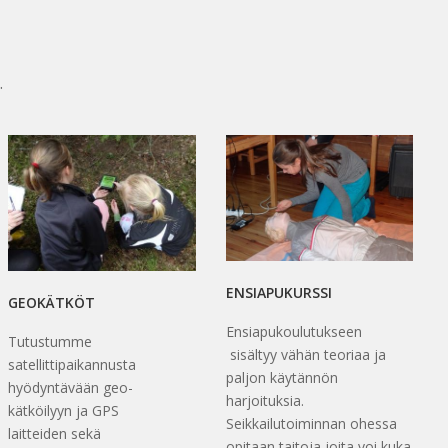
.
ENSIAPUKURSSI
GEOKÄTKÖT
Ensiapukoulutukseen
Tutustumme
sisältyy vähän teoriaa ja
satellittipaikannusta
paljon käytännön
hyödyntävään geo-
harjoituksia.
kätköilyyn ja GPS
Seikkailutoiminnan ohessa
laitteiden sekä
opitaan taitoja joita voi kuka