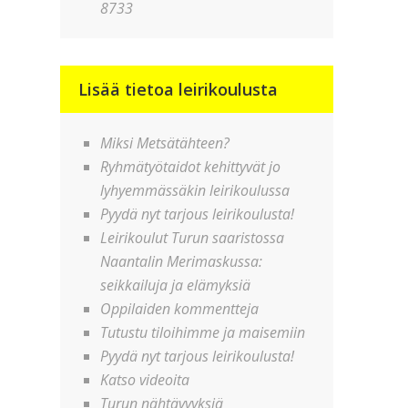
8733
Lisää tietoa leirikoulusta
Miksi Metsätähteen?
Ryhmätyötaidot kehittyvät jo
lyhyemmässäkin leirikoulussa
Pyydä nyt tarjous leirikoulusta!
Leirikoulut Turun saaristossa
Naantalin Merimaskussa:
seikkailuja ja elämyksiä
Oppilaiden kommentteja
Tutustu tiloihimme ja maisemiin
Pyydä nyt tarjous leirikoulusta!
Katso videoita
Turun nähtävyyksiä