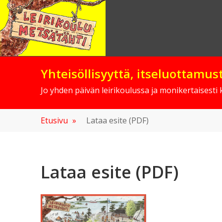
Skip
to
content
Yhteisöllisyyttä, itseluottamu
Jo yhden päivän leirikoulussa ja monikertaisesti
Etusivu
»
Lataa esite (PDF)
Lataa esite (PDF)