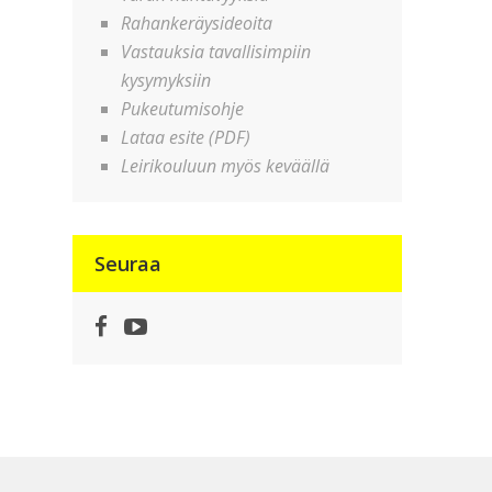
Rahankeräysideoita
Vastauksia tavallisimpiin
kysymyksiin
Pukeutumisohje
Lataa esite (PDF)
Leirikouluun myös keväällä
Seuraa
Facebook
YouTube