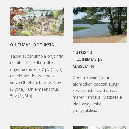
OHJELMAEHDOTUKSIA
TUTUSTU
Tässä suosituimpia ohjelmia
TILOIHIMME JA
eri pituisille leirikouluille:
MAISEMIIN
ohjelmaehdotus 2 pv ( 1 yö)
Ohjelmaehdotus 3 pv (2
Olemme vain 25 min
yötä) Ohjelmaehdotus 4 pv
ajomatkan päässä Turun
(3 yötä) Ohjelmaehdotus
keskustasta saaristossa
5pv (4 yötä)
meren rannalla. Matkalla ei
ole losseja eikä
yhteysaluksia.