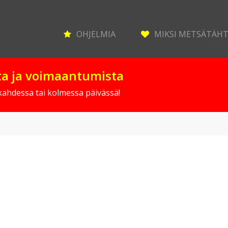
OHJELMIA
MIKSI METSÄTÄH
sta ja voimaantumista
 kahdessa tai kolmessa päivässä!