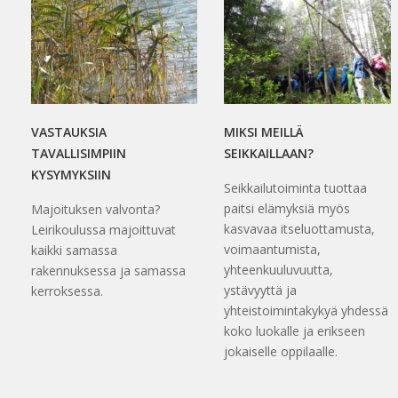
VASTAUKSIA
MIKSI MEILLÄ
TAVALLISIMPIIN
SEIKKAILLAAN?
KYSYMYKSIIN
Seikkailutoiminta tuottaa
paitsi elämyksiä myös
Majoituksen valvonta?
kasvavaa itseluottamusta,
Leirikoulussa majoittuvat
voimaantumista,
kaikki samassa
yhteenkuuluvuutta,
rakennuksessa ja samassa
ystävyyttä ja
kerroksessa.
yhteistoimintakykyä yhdessä
koko luokalle ja erikseen
jokaiselle oppilaalle.