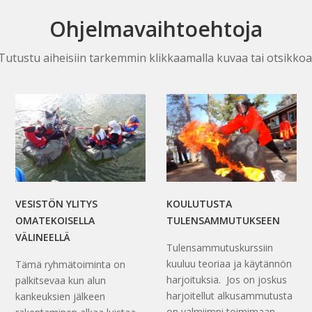
Ohjelmavaihtoehtoja
Tutustu aiheisiin tarkemmin klikkaamalla kuvaa tai otsikkoa
VESISTÖN YLITYS
KOULUTUSTA
OMATEKOISELLA
TULENSAMMUTUKSEEN
VÄLINEELLÄ
Tulensammutuskurssiin
kuuluu teoriaa ja käytännön
Tämä ryhmätoiminta on
harjoituksia. Jos on joskus
palkitsevaa kun alun
harjoitellut alkusammutusta
kankeuksien jälkeen
on valmiimpi toimimaan