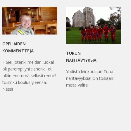
OPPILAIDEN
KOMMENTTEJA
TURUN
NÄHTÄVYYKSIÄ
– Siel jotenki meidän luokal
oli parempi yhteishenki, et
Yhdistä leirikouluun Turun
oltiin enemmä sellasii rentoi!
nähtävyyksiä! On tosiaan
toisinku koulus yleensä.
mistä valita:
Nessi