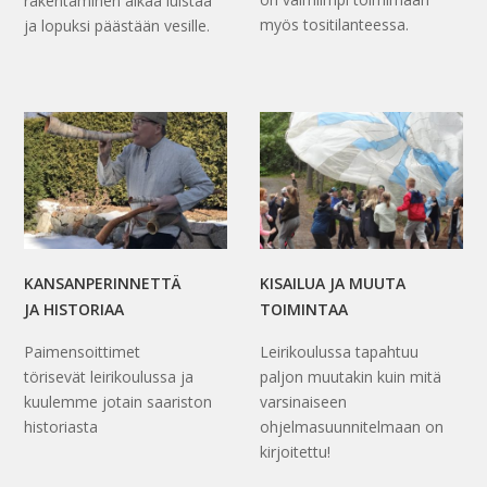
rakentaminen alkaa luistaa
myös tositilanteessa.
ja lopuksi päästään vesille.
KANSANPERINNETTÄ
KISAILUA JA MUUTA
JA HISTORIAA
TOIMINTAA
Paimensoittimet
Leirikoulussa tapahtuu
törisevät leirikoulussa ja
paljon muutakin kuin mitä
kuulemme jotain saariston
varsinaiseen
historiasta
ohjelmasuunnitelmaan on
kirjoitettu!