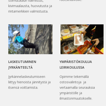
solmutaulun valmistus,
kivimaalausta, huovutusta ja
rintamerkkien valmistusta.
LASKEUTUMINEN
YMPÄRISTÖKOULUA
JYRKÄNTEELTÄ
LEIRIKOULUSSA
Jyrkännelaskeutumiseen
Opimme tekemällä
liittyy hienoista jännitystä ja
ostosvalintoja ja
itsensä voittamista.
vertaamalla seurauksia
ympäristölle ja
ilmastonmuutokselle.