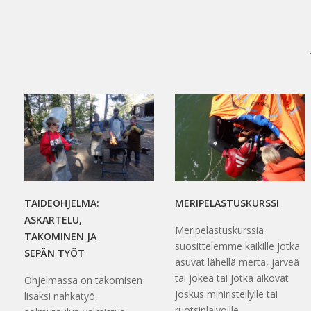
TAIDEOHJELMA:
MERIPELASTUSKURSSI
ASKARTELU,
Meripelastuskurssia
TAKOMINEN JA
suosittelemme kaikille jotka
SEPÄN TYÖT
asuvat lähellä merta, järveä
tai jokea tai jotka aikovat
Ohjelmassa on takomisen
joskus miniristeilylle tai
lisäksi nahkatyö,
ruotsinlaivoille.