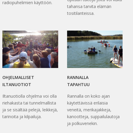
radiopuhelimien käyttöön.
tahansa tarvita elämän
tositilanteissa.
OHJELMALLISET
RANNALLA
ILTANUOTIOT
TAPAHTUU
Iltanuotiolla ohjelma voi olla
Rannalla on koko ajan
riehakasta tai tunnelmallista
käytettävissä erilaisia
ja se sisältää pelejä, leikkejä,
veneitä, merikajakkeja,
tarinoita ja kilpailuja.
kanootteja, suppailulautoja
ja polkuvenekin.