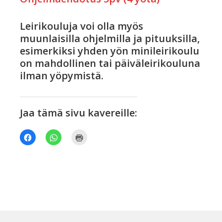
Leirikouluja voi olla myös
muunlaisilla ohjelmilla ja pituuksilla,
esimerkiksi yhden yön minileirikoulu
on mahdollinen tai päiväleirikouluna
ilman yöpymistä.
Jaa tämä sivu kavereille:
Jaa
Jaa
Tulosta(Avautuu
Facebookissa(Avautuu
WhatsApp
uudessa
uudessa
palvelussa(Avautuu
ikkunassa)
ikkunassa)
uudessa
ikkunassa)