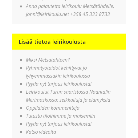
Anna palautetta leirikoulu Metsätähdelle,
Jonni@leirikoulu.net +358 45 333 8733
Lisää tietoa leirikoulusta
Miksi Metsätähteen?
Ryhmätyötaidot kehittyvät jo
lyhyemmässäkin leirikoulussa
Pyydä nyt tarjous leirikoulusta!
Leirikoulut Turun saaristossa Naantalin
Merimaskussa: seikkailuja ja elämyksiä
Oppilaiden kommentteja
Tutustu tiloihimme ja maisemiin
Pyydä nyt tarjous leirikoulusta!
Katso videoita