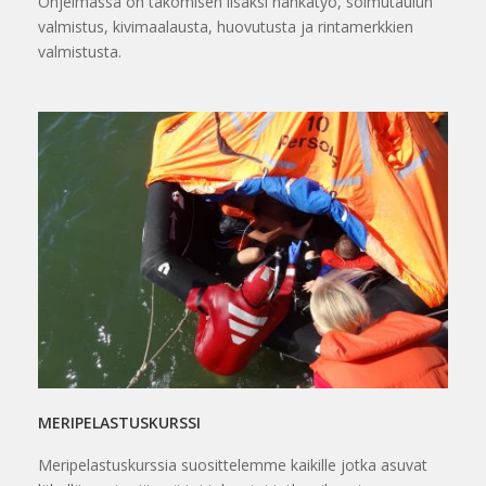
Ohjelmassa on takomisen lisäksi nahkatyö, solmutaulun
valmistus, kivimaalausta, huovutusta ja rintamerkkien
valmistusta.
MERIPELASTUSKURSSI
Meripelastuskurssia suosittelemme kaikille jotka asuvat