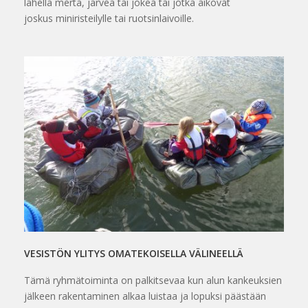
lähellä merta, järveä tai jokea tai jotka aikovat
joskus miniristeilylle tai ruotsinlaivoille.
VESISTÖN YLITYS OMATEKOISELLA VÄLINEELLÄ
Tämä ryhmätoiminta on palkitsevaa kun alun kankeuksien
jälkeen rakentaminen alkaa luistaa ja lopuksi päästään