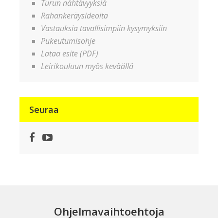
Turun nähtävyyksiä
Rahankeräysideoita
Vastauksia tavallisimpiin kysymyksiin
Pukeutumisohje
Lataa esite (PDF)
Leirikouluun myös keväällä
Seuraa
Facebook
YouTube
Ohjelmavaihtoehtoja