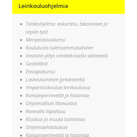
Leirikouluohjelmia
Taideohjelma: askartelu, takominen ja
sepän työt
Meripelastuskurssi
Koulutusta tulensammutukseen
Vesistön ylitys omatekoisella välineellä
Geokätköt
Ensiapukurssi
Laskeutuminen jyrkänteeltä
Ympäristökoulua leirikoulussa
Kansanperinnettä ja historiaa
Ohjelmalliset iltanuotiot
Rannalla tapahtuu
Kisailua ja muuta toimintaa
Ohjelmaehdotuksia
Kansanperinnettä ja historiaa