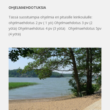
OHJELMAEHDOTUKSIA
Tässä suosituimpia ohjelmia eri pituisille leirikouluille:
ohjelmaehdotus 2 pv ( 1 yö) Ohjelmaehdotus 3 pv (2
yötä) Ohjelmaehdotus 4 pv (3 yötä) Ohjelmaehdotus 5pv
(4 yötä)