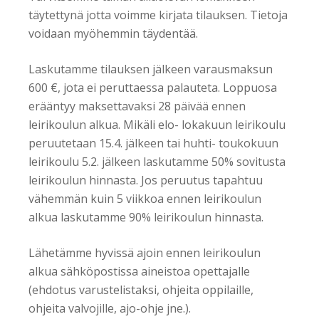
täytettynä jotta voimme kirjata tilauksen. Tietoja
voidaan myöhemmin täydentää.
Laskutamme tilauksen jälkeen varausmaksun
600 €, jota ei peruttaessa palauteta. Loppuosa
erääntyy maksettavaksi 28 päivää ennen
leirikoulun alkua. Mikäli elo- lokakuun leirikoulu
peruutetaan 15.4. jälkeen tai huhti- toukokuun
leirikoulu 5.2. jälkeen laskutamme 50% sovitusta
leirikoulun hinnasta. Jos peruutus tapahtuu
vähemmän kuin 5 viikkoa ennen leirikoulun
alkua laskutamme 90% leirikoulun hinnasta.
Lähetämme hyvissä ajoin ennen leirikoulun
alkua sähköpostissa aineistoa opettajalle
(ehdotus varustelistaksi, ohjeita oppilaille,
ohjeita valvojille, ajo-ohje jne.).