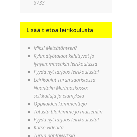
8733
Lisää tietoa leirikoulusta
Miksi Metsätähteen?
Ryhmätyötaidot kehittyvät jo
lyhyemmässäkin leirikoulussa
Pyydä nyt tarjous leirikoulusta!
Leirikoulut Turun saaristossa
Naantalin Merimaskussa:
seikkailuja ja elämyksiä
Oppilaiden kommentteja
Tutustu tiloihimme ja maisemiin
Pyydä nyt tarjous leirikoulusta!
Katso videoita
Turun nähtävyyksiä