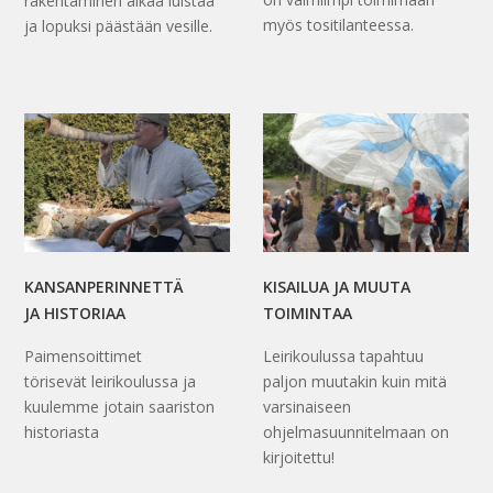
rakentaminen alkaa luistaa
myös tositilanteessa.
ja lopuksi päästään vesille.
KANSANPERINNETTÄ
KISAILUA JA MUUTA
JA HISTORIAA
TOIMINTAA
Paimensoittimet
Leirikoulussa tapahtuu
törisevät leirikoulussa ja
paljon muutakin kuin mitä
kuulemme jotain saariston
varsinaiseen
historiasta
ohjelmasuunnitelmaan on
kirjoitettu!