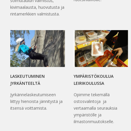
solmutaulun valmistus,
kivimaalausta, huovutusta ja
rintamerkkien valmistusta.
LASKEUTUMINEN
YMPÄRISTÖKOULUA
JYRKÄNTEELTÄ
LEIRIKOULUSSA
Jyrkännelaskeutumiseen
Opimme tekemällä
liittyy hienoista jännitystä ja
ostosvalintoja ja
itsensä voittamista.
vertaamalla seurauksia
ympäristölle ja
ilmastonmuutokselle.