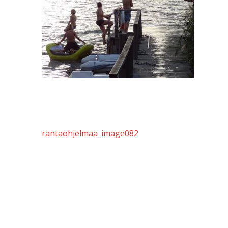
Artikkelien
rantaohjelmaa_image082
selaus