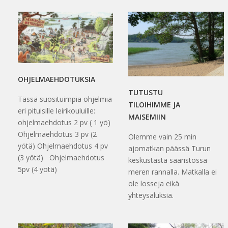
OHJELMAEHDOTUKSIA
TUTUSTU
Tässä suosituimpia ohjelmia
TILOIHIMME JA
eri pituisille leirikouluille:
MAISEMIIN
ohjelmaehdotus 2 pv ( 1 yö)
Ohjelmaehdotus 3 pv (2
Olemme vain 25 min
yötä) Ohjelmaehdotus 4 pv
ajomatkan päässä Turun
(3 yötä) Ohjelmaehdotus
keskustasta saaristossa
5pv (4 yötä)
meren rannalla. Matkalla ei
ole losseja eikä
yhteysaluksia.