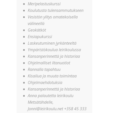
Meripelastuskurssi
Koulutusta tulensammutukseen
Vesistön ylitys omatekoisella
välineellä
Geokätköt
Ensiapukurssi
Laskeutuminen jyrkänteeltä
Ympäristökoulua leirikoulussa
Kansanperinnettä ja historiaa
Ohjelmalliset iltanuotiot
Rannalla tapahtuu
Kisailua ja muuta toimintaa
Ohjelmaehdotuksia
Kansanperinnettä ja historiaa
Anna palautetta leirikoulu
Metsätähdelle,
Jonni@leirikoulu.net +358 45 333