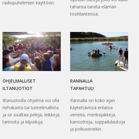
radiopuhelimien käyttöön.
tahansa tarvita elämän
tositilanteissa.
OHJELMALLISET
RANNALLA
ILTANUOTIOT
TAPAHTUU
Iltanuotiolla ohjelma voi olla
Rannalla on koko ajan
riehakasta tai tunnelmallista
käytettävissä erilaisia
ja se sisältää pelejä, leikkejä,
veneitä, merikajakkeja,
tarinoita ja kilpailuja.
kanootteja, suppailulautoja
ja polkuvenekin.