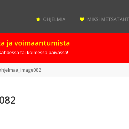
OHJELMIA
MIKSI METSÄTÄH
sta ja voimaantumista
 kahdessa tai kolmessa päivässä!
ohjelmaa_image082
082