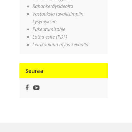
Rahankeräysideoita
Vastauksia tavallisimpiin
kysymyksiin
Pukeutumisohje
Lataa esite (PDF)
Leirikouluun myös keväällä
Seuraa
Facebook
YouTube