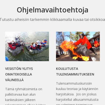
Ohjelmavaihtoehtoja
Tutustu aiheisiin tarkemmin klikkaamalla kuvaa tai otsikkoa
VESISTÖN YLITYS
KOULUTUSTA
OMATEKOISELLA
TULENSAMMUTUKSEEN
VÄLINEELLÄ
Tulensammutuskurssiin
kuuluu teoriaa ja käytännön
Tämä ryhmätoiminta on
harjoituksia. Jos on joskus
palkitsevaa kun alun
harjoitellut alkusammutusta
kankeuksien jälkeen
on valmiimpi toimimaan