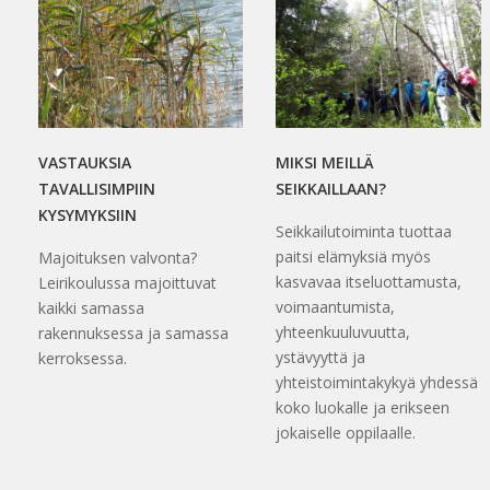
VASTAUKSIA
MIKSI MEILLÄ
TAVALLISIMPIIN
SEIKKAILLAAN?
KYSYMYKSIIN
Seikkailutoiminta tuottaa
paitsi elämyksiä myös
Majoituksen valvonta?
kasvavaa itseluottamusta,
Leirikoulussa majoittuvat
voimaantumista,
kaikki samassa
yhteenkuuluvuutta,
rakennuksessa ja samassa
ystävyyttä ja
kerroksessa.
yhteistoimintakykyä yhdessä
koko luokalle ja erikseen
jokaiselle oppilaalle.