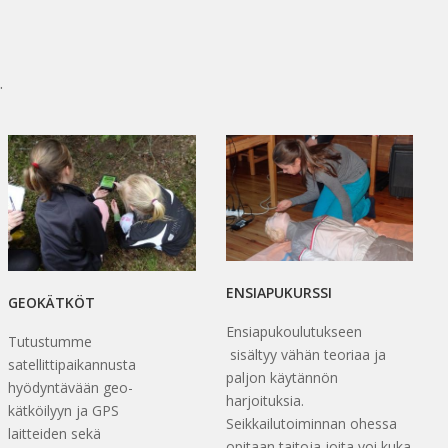
.
ENSIAPUKURSSI
GEOKÄTKÖT
Ensiapukoulutukseen
Tutustumme
sisältyy vähän teoriaa ja
satellittipaikannusta
paljon käytännön
hyödyntävään geo-
harjoituksia.
kätköilyyn ja GPS
Seikkailutoiminnan ohessa
laitteiden sekä
opitaan taitoja joita voi kuka