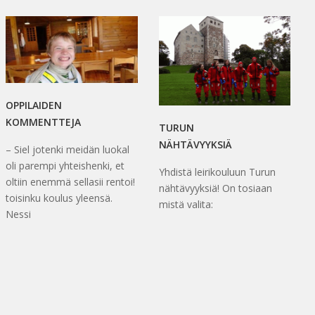
OPPILAIDEN
KOMMENTTEJA
TURUN
NÄHTÄVYYKSIÄ
– Siel jotenki meidän luokal
oli parempi yhteishenki, et
Yhdistä leirikouluun Turun
oltiin enemmä sellasii rentoi!
nähtävyyksiä! On tosiaan
toisinku koulus yleensä.
mistä valita:
Nessi