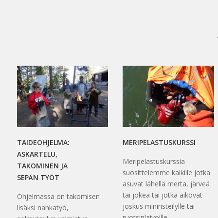
TAIDEOHJELMA:
MERIPELASTUSKURSSI
ASKARTELU,
Meripelastuskurssia
TAKOMINEN JA
suosittelemme kaikille jotka
SEPÄN TYÖT
asuvat lähellä merta, järveä
tai jokea tai jotka aikovat
Ohjelmassa on takomisen
joskus miniristeilylle tai
lisäksi nahkatyö,
ruotsinlaivoille.