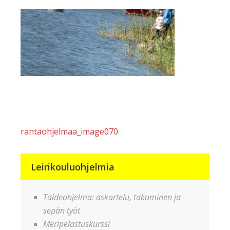
Artikkelien
rantaohjelmaa_image070
selaus
Leirikouluohjelmia
Taideohjelma: askartelu, takominen ja
sepän työt
Meripelastuskurssi