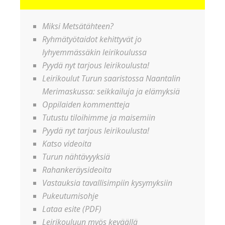
Miksi Metsätähteen?
Ryhmätyötaidot kehittyvät jo
lyhyemmässäkin leirikoulussa
Pyydä nyt tarjous leirikoulusta!
Leirikoulut Turun saaristossa Naantalin
Merimaskussa: seikkailuja ja elämyksiä
Oppilaiden kommentteja
Tutustu tiloihimme ja maisemiin
Pyydä nyt tarjous leirikoulusta!
Katso videoita
Turun nähtävyyksiä
Rahankeräysideoita
Vastauksia tavallisimpiin kysymyksiin
Pukeutumisohje
Lataa esite (PDF)
Leirikouluun myös keväällä