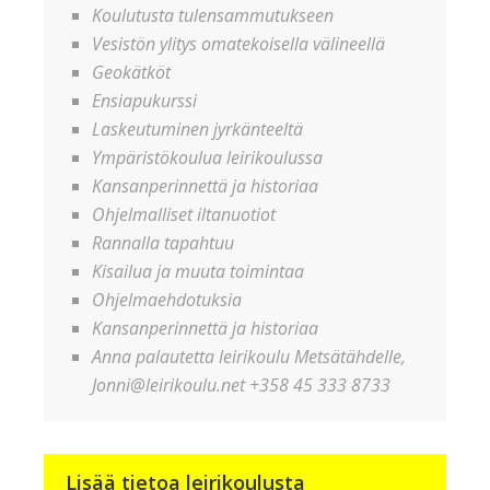
Koulutusta tulensammutukseen
Vesistön ylitys omatekoisella välineellä
Geokätköt
Ensiapukurssi
Laskeutuminen jyrkänteeltä
Ympäristökoulua leirikoulussa
Kansanperinnettä ja historiaa
Ohjelmalliset iltanuotiot
Rannalla tapahtuu
Kisailua ja muuta toimintaa
Ohjelmaehdotuksia
Kansanperinnettä ja historiaa
Anna palautetta leirikoulu Metsätähdelle,
Jonni@leirikoulu.net +358 45 333 8733
Lisää tietoa leirikoulusta