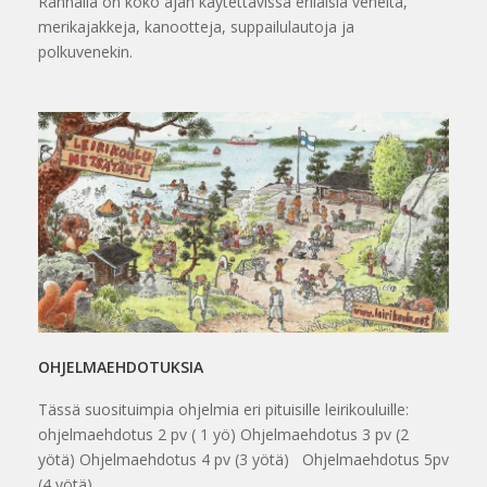
Rannalla on koko ajan käytettävissä erilaisia veneitä,
merikajakkeja, kanootteja, suppailulautoja ja
polkuvenekin.
OHJELMAEHDOTUKSIA
Tässä suosituimpia ohjelmia eri pituisille leirikouluille:
ohjelmaehdotus 2 pv ( 1 yö) Ohjelmaehdotus 3 pv (2
yötä) Ohjelmaehdotus 4 pv (3 yötä) Ohjelmaehdotus 5pv
(4 yötä)