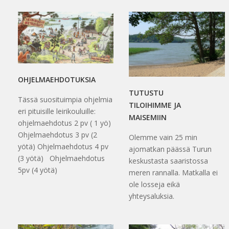
OHJELMAEHDOTUKSIA
TUTUSTU
Tässä suosituimpia ohjelmia
TILOIHIMME JA
eri pituisille leirikouluille:
MAISEMIIN
ohjelmaehdotus 2 pv ( 1 yö)
Ohjelmaehdotus 3 pv (2
Olemme vain 25 min
yötä) Ohjelmaehdotus 4 pv
ajomatkan päässä Turun
(3 yötä) Ohjelmaehdotus
keskustasta saaristossa
5pv (4 yötä)
meren rannalla. Matkalla ei
ole losseja eikä
yhteysaluksia.