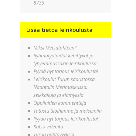
8733
Lisää tietoa leirikoulusta
Miksi Metsätähteen?
Ryhmätyötaidot kehittyvät jo
lyhyemmässäkin leirikoulussa
Pyydä nyt tarjous leirikoulusta!
Leirikoulut Turun saaristossa
Naantalin Merimaskussa:
seikkailuja ja elämyksiä
Oppilaiden kommentteja
Tutustu tiloihimme ja maisemiin
Pyydä nyt tarjous leirikoulusta!
Katso videoita
Turun nähtävyyksiä