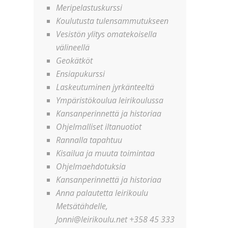
Meripelastuskurssi
Koulutusta tulensammutukseen
Vesistön ylitys omatekoisella
välineellä
Geokätköt
Ensiapukurssi
Laskeutuminen jyrkänteeltä
Ympäristökoulua leirikoulussa
Kansanperinnettä ja historiaa
Ohjelmalliset iltanuotiot
Rannalla tapahtuu
Kisailua ja muuta toimintaa
Ohjelmaehdotuksia
Kansanperinnettä ja historiaa
Anna palautetta leirikoulu
Metsätähdelle,
Jonni@leirikoulu.net +358 45 333