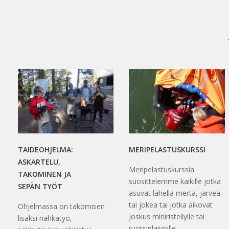
TAIDEOHJELMA:
MERIPELASTUSKURSSI
ASKARTELU,
Meripelastuskurssia
TAKOMINEN JA
suosittelemme kaikille jotka
SEPÄN TYÖT
asuvat lähellä merta, järveä
tai jokea tai jotka aikovat
Ohjelmassa on takomisen
joskus miniristeilylle tai
lisäksi nahkatyö,
ruotsinlaivoille.