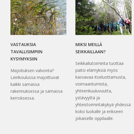
VASTAUKSIA
MIKSI MEILLÄ
TAVALLISIMPIIN
SEIKKAILLAAN?
KYSYMYKSIIN
Seikkailutoiminta tuottaa
paitsi elämyksiä myös
Majoituksen valvonta?
kasvavaa itseluottamusta,
Leirikoulussa majoittuvat
voimaantumista,
kaikki samassa
yhteenkuuluvuutta,
rakennuksessa ja samassa
ystävyyttä ja
kerroksessa.
yhteistoimintakykyä yhdessä
koko luokalle ja erikseen
jokaiselle oppilaalle.