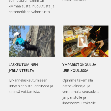
solmutaulun valmistus,
kivimaalausta, huovutusta ja
rintamerkkien valmistusta.
LASKEUTUMINEN
YMPÄRISTÖKOULUA
JYRKÄNTEELTÄ
LEIRIKOULUSSA
Jyrkännelaskeutumiseen
Opimme tekemällä
liittyy hienoista jännitystä ja
ostosvalintoja ja
itsensä voittamista.
vertaamalla seurauksia
ympäristölle ja
ilmastonmuutokselle.