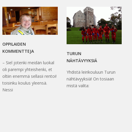
OPPILAIDEN
KOMMENTTEJA
TURUN
NÄHTÄVYYKSIÄ
– Siel jotenki meidän luokal
oli parempi yhteishenki, et
Yhdistä leirikouluun Turun
oltiin enemmä sellasii rentoi!
nähtävyyksiä! On tosiaan
toisinku koulus yleensä.
mistä valita:
Nessi