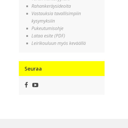
Rahankeräysideoita
Vastauksia tavallisimpiin
kysymyksiin
Pukeutumisohje
Lataa esite (PDF)
Leirikouluun myös keväällä
Seuraa
Facebook
YouTube