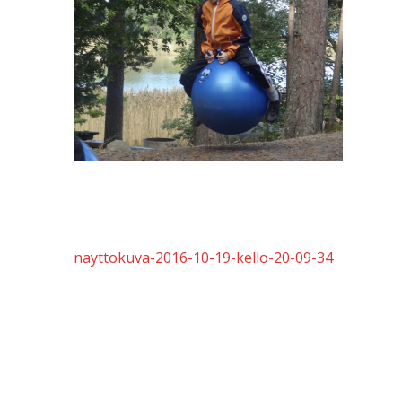
Artikkelien
nayttokuva-2016-10-19-kello-20-09-34
selaus