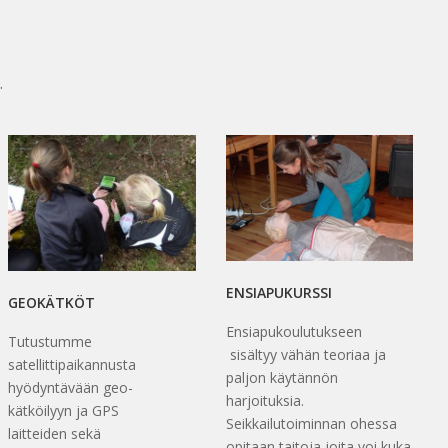
.
ENSIAPUKURSSI
GEOKÄTKÖT
Ensiapukoulutukseen
Tutustumme
sisältyy vähän teoriaa ja
satellittipaikannusta
paljon käytännön
hyödyntävään geo-
harjoituksia.
kätköilyyn ja GPS
Seikkailutoiminnan ohessa
laitteiden sekä
opitaan taitoja joita voi kuka