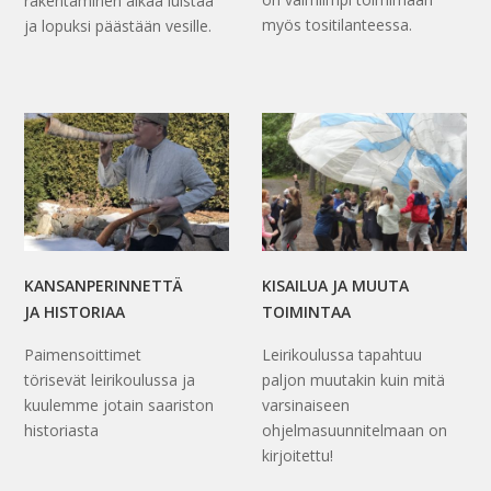
rakentaminen alkaa luistaa
myös tositilanteessa.
ja lopuksi päästään vesille.
KANSANPERINNETTÄ
KISAILUA JA MUUTA
JA HISTORIAA
TOIMINTAA
Paimensoittimet
Leirikoulussa tapahtuu
törisevät leirikoulussa ja
paljon muutakin kuin mitä
kuulemme jotain saariston
varsinaiseen
historiasta
ohjelmasuunnitelmaan on
kirjoitettu!