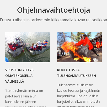
Ohjelmavaihtoehtoja
Tutustu aiheisiin tarkemmin klikkaamalla kuvaa tai otsikkoa
VESISTÖN YLITYS
KOULUTUSTA
OMATEKOISELLA
TULENSAMMUTUKSEEN
VÄLINEELLÄ
Tulensammutuskurssiin
kuuluu teoriaa ja käytännön
Tämä ryhmätoiminta on
harjoituksia. Jos on joskus
palkitsevaa kun alun
harjoitellut alkusammutusta
kankeuksien jälkeen
on valmiimpi toimimaan