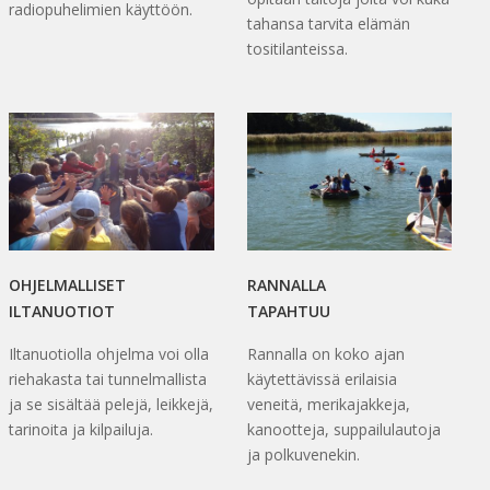
radiopuhelimien käyttöön.
tahansa tarvita elämän
tositilanteissa.
OHJELMALLISET
RANNALLA
ILTANUOTIOT
TAPAHTUU
Iltanuotiolla ohjelma voi olla
Rannalla on koko ajan
riehakasta tai tunnelmallista
käytettävissä erilaisia
ja se sisältää pelejä, leikkejä,
veneitä, merikajakkeja,
tarinoita ja kilpailuja.
kanootteja, suppailulautoja
ja polkuvenekin.