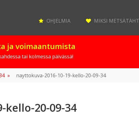
OHJELMIA
MIKSI METSÄTÄH
sta ja voimaantumista
 kahdessa tai kolmessa päivässä!
-34
»
nayttokuva-2016-10-19-kello-20-09-34
-kello-20-09-34