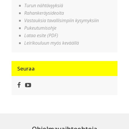
Turun nähtävyyksiä
Rahankeräysideoita
Vastauksia tavallisimpiin kysymyksiin
Pukeutumisohje
Lataa esite (PDF)
Leirikouluun myös keväällä
Seuraa
Facebook
YouTube
Ohjelmavaihtoehtoja