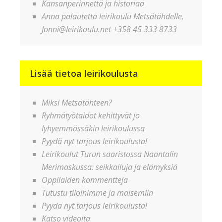
Kansanperinnettä ja historiaa
Anna palautetta leirikoulu Metsätähdelle,
Jonni@leirikoulu.net +358 45 333 8733
Lisää tietoa leirikoulusta
Miksi Metsätähteen?
Ryhmätyötaidot kehittyvät jo
lyhyemmässäkin leirikoulussa
Pyydä nyt tarjous leirikoulusta!
Leirikoulut Turun saaristossa Naantalin
Merimaskussa: seikkailuja ja elämyksiä
Oppilaiden kommentteja
Tutustu tiloihimme ja maisemiin
Pyydä nyt tarjous leirikoulusta!
Katso videoita