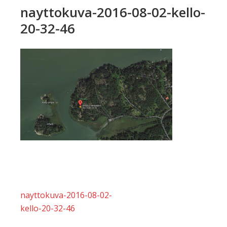
nayttokuva-2016-08-02-kello-
20-32-46
Artikkelien
nayttokuva-2016-08-02-
selaus
kello-20-32-46