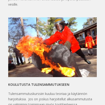
vesille.
KOULUTUSTA TULENSAMMUTUKSEEN
Tulensammutuskurssiin kuuluu teoriaa ja käytännön
harjoituksia. Jos on joskus harjoitellut alkusammutusta
on valmiimpi toimimaan myös tositilanteessa.