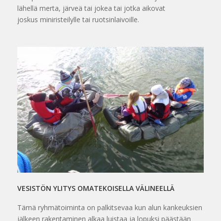
lähellä merta, järveä tai jokea tai jotka aikovat
joskus miniristeilylle tai ruotsinlaivoille.
VESISTÖN YLITYS OMATEKOISELLA VÄLINEELLÄ
Tämä ryhmätoiminta on palkitsevaa kun alun kankeuksien
jälkeen rakentaminen alkaa luistaa ja lopuksi päästään