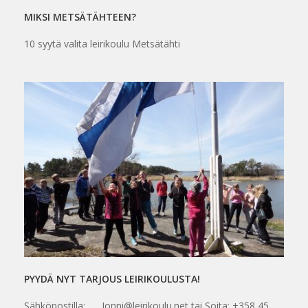
MIKSI METSÄTÄHTEEN?
10 syytä valita leirikoulu Metsätähti
PYYDÄ NYT TARJOUS LEIRIKOULUSTA!
Sähköpostilla: Jonni@leirikoulu.net tai Soita: +358 45