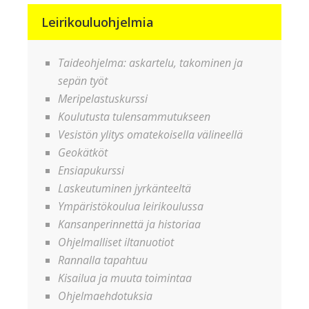
Leirikouluohjelmia
Taideohjelma: askartelu, takominen ja
sepän työt
Meripelastuskurssi
Koulutusta tulensammutukseen
Vesistön ylitys omatekoisella välineellä
Geokätköt
Ensiapukurssi
Laskeutuminen jyrkänteeltä
Ympäristökoulua leirikoulussa
Kansanperinnettä ja historiaa
Ohjelmalliset iltanuotiot
Rannalla tapahtuu
Kisailua ja muuta toimintaa
Ohjelmaehdotuksia