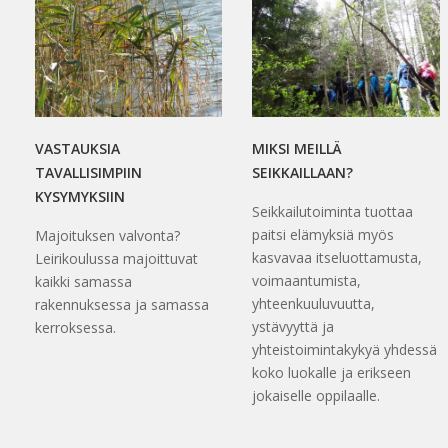
VASTAUKSIA
MIKSI MEILLÄ
TAVALLISIMPIIN
SEIKKAILLAAN?
KYSYMYKSIIN
Seikkailutoiminta tuottaa
paitsi elämyksiä myös
Majoituksen valvonta?
kasvavaa itseluottamusta,
Leirikoulussa majoittuvat
voimaantumista,
kaikki samassa
yhteenkuuluvuutta,
rakennuksessa ja samassa
ystävyyttä ja
kerroksessa.
yhteistoimintakykyä yhdessä
koko luokalle ja erikseen
jokaiselle oppilaalle.