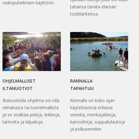
radiopuhelimien käyttöön.
tahansa tarvita elämän
tositilanteissa.
OHJELMALLISET
RANNALLA
ILTANUOTIOT
TAPAHTUU
Iltanuotiolla ohjelma voi olla
Rannalla on koko ajan
riehakasta tai tunnelmallista
käytettävissä erilaisia
ja se sisältää pelejä, leikkejä,
veneitä, merikajakkeja,
tarinoita ja kilpailuja.
kanootteja, suppailulautoja
ja polkuvenekin.