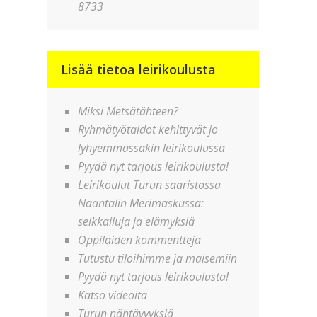
8733
Lisää tietoa leirikoulusta
Miksi Metsätähteen?
Ryhmätyötaidot kehittyvät jo
lyhyemmässäkin leirikoulussa
Pyydä nyt tarjous leirikoulusta!
Leirikoulut Turun saaristossa
Naantalin Merimaskussa:
seikkailuja ja elämyksiä
Oppilaiden kommentteja
Tutustu tiloihimme ja maisemiin
Pyydä nyt tarjous leirikoulusta!
Katso videoita
Turun nähtävyyksiä