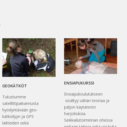
.
ENSIAPUKURSSI
GEOKÄTKÖT
Ensiapukoulutukseen
Tutustumme
sisältyy vähän teoriaa ja
satellittipaikannusta
paljon käytännön
hyödyntävään geo-
harjoituksia.
kätköilyyn ja GPS
Seikkailutoiminnan ohessa
laitteiden sekä
opitaan taitoja joita voi kuka