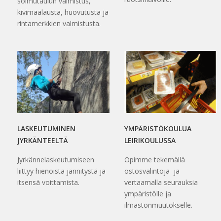
solmutaulun valmistus,
kivimaalausta, huovutusta ja
rintamerkkien valmistusta.
LASKEUTUMINEN
YMPÄRISTÖKOULUA
JYRKÄNTEELTÄ
LEIRIKOULUSSA
Jyrkännelaskeutumiseen
Opimme tekemällä
liittyy hienoista jännitystä ja
ostosvalintoja ja
itsensä voittamista.
vertaamalla seurauksia
ympäristölle ja
ilmastonmuutokselle.