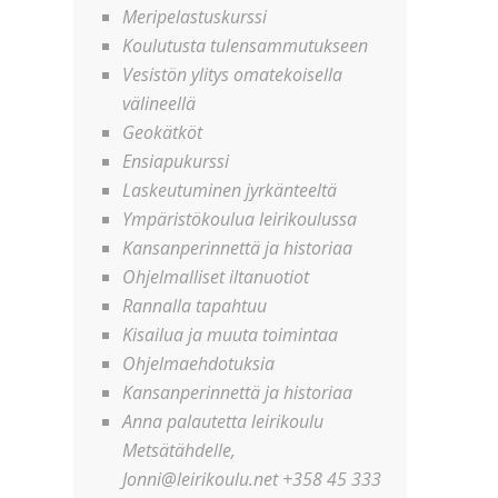
Meripelastuskurssi
Koulutusta tulensammutukseen
Vesistön ylitys omatekoisella
välineellä
Geokätköt
Ensiapukurssi
Laskeutuminen jyrkänteeltä
Ympäristökoulua leirikoulussa
Kansanperinnettä ja historiaa
Ohjelmalliset iltanuotiot
Rannalla tapahtuu
Kisailua ja muuta toimintaa
Ohjelmaehdotuksia
Kansanperinnettä ja historiaa
Anna palautetta leirikoulu
Metsätähdelle,
Jonni@leirikoulu.net +358 45 333