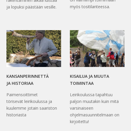
rakentaminen alkaa luistaa
myös tositilanteessa.
ja lopuksi päästään vesille.
KANSANPERINNETTÄ
KISAILUA JA MUUTA
JA HISTORIAA
TOIMINTAA
Paimensoittimet
Leirikoulussa tapahtuu
törisevät leirikoulussa ja
paljon muutakin kuin mitä
kuulemme jotain saariston
varsinaiseen
historiasta
ohjelmasuunnitelmaan on
kirjoitettu!