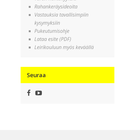
Rahankeräysideoita
Vastauksia tavallisimpiin
kysymyksiin
Pukeutumisohje
Lataa esite (PDF)
Leirikouluun myös keväällä
Seuraa
Facebook
YouTube