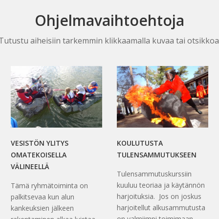
Ohjelmavaihtoehtoja
Tutustu aiheisiin tarkemmin klikkaamalla kuvaa tai otsikkoa
VESISTÖN YLITYS
KOULUTUSTA
OMATEKOISELLA
TULENSAMMUTUKSEEN
VÄLINEELLÄ
Tulensammutuskurssiin
kuuluu teoriaa ja käytännön
Tämä ryhmätoiminta on
harjoituksia. Jos on joskus
palkitsevaa kun alun
harjoitellut alkusammutusta
kankeuksien jälkeen
on valmiimpi toimimaan