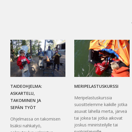
TAIDEOHJELMA:
MERIPELASTUSKURSSI
ASKARTELU,
Meripelastuskurssia
TAKOMINEN JA
suosittelemme kaikille jotka
SEPÄN TYÖT
asuvat lähellä merta, järveä
tai jokea tai jotka aikovat
Ohjelmassa on takomisen
joskus miniristeilylle tai
lisäksi nahkatyö,
ruotsinlaivoille.