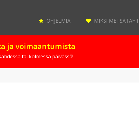
OHJELMIA
MIKSI METSÄTÄH
sta ja voimaantumista
 kahdessa tai kolmessa päivässä!