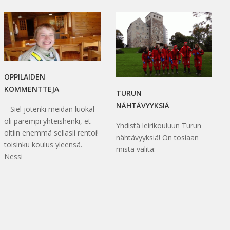
OPPILAIDEN
KOMMENTTEJA
TURUN
NÄHTÄVYYKSIÄ
– Siel jotenki meidän luokal
oli parempi yhteishenki, et
Yhdistä leirikouluun Turun
oltiin enemmä sellasii rentoi!
nähtävyyksiä! On tosiaan
toisinku koulus yleensä.
mistä valita:
Nessi