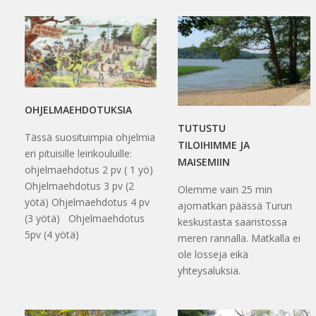
OHJELMAEHDOTUKSIA
TUTUSTU
Tässä suosituimpia ohjelmia
TILOIHIMME JA
eri pituisille leirikouluille:
MAISEMIIN
ohjelmaehdotus 2 pv ( 1 yö)
Ohjelmaehdotus 3 pv (2
Olemme vain 25 min
yötä) Ohjelmaehdotus 4 pv
ajomatkan päässä Turun
(3 yötä) Ohjelmaehdotus
keskustasta saaristossa
5pv (4 yötä)
meren rannalla. Matkalla ei
ole losseja eikä
yhteysaluksia.