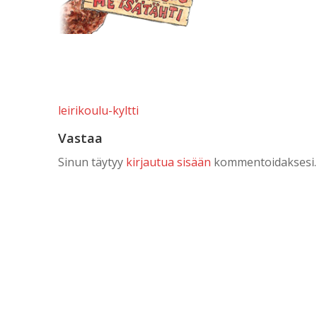
Artikkelien
leirikoulu-kyltti
selaus
Vastaa
Sinun täytyy
kirjautua sisään
kommentoidaksesi.