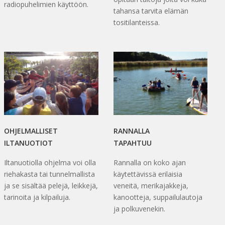
radiopuhelimien käyttöön.
tahansa tarvita elämän
tositilanteissa.
OHJELMALLISET
RANNALLA
ILTANUOTIOT
TAPAHTUU
Iltanuotiolla ohjelma voi olla
Rannalla on koko ajan
riehakasta tai tunnelmallista
käytettävissä erilaisia
ja se sisältää pelejä, leikkejä,
veneitä, merikajakkeja,
tarinoita ja kilpailuja.
kanootteja, suppailulautoja
ja polkuvenekin.