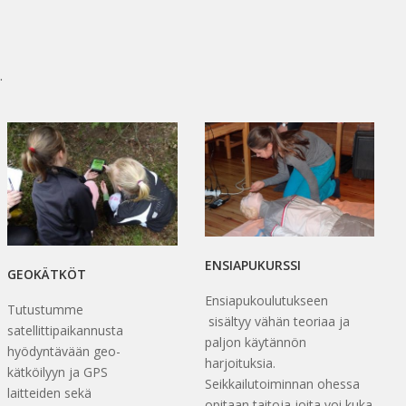
.
ENSIAPUKURSSI
GEOKÄTKÖT
Ensiapukoulutukseen
Tutustumme
sisältyy vähän teoriaa ja
satellittipaikannusta
paljon käytännön
hyödyntävään geo-
harjoituksia.
kätköilyyn ja GPS
Seikkailutoiminnan ohessa
laitteiden sekä
opitaan taitoja joita voi kuka