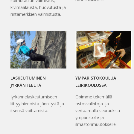
solmutaulun valmistus,
kivimaalausta, huovutusta ja
rintamerkkien valmistusta.
LASKEUTUMINEN
YMPÄRISTÖKOULUA
JYRKÄNTEELTÄ
LEIRIKOULUSSA
Jyrkännelaskeutumiseen
Opimme tekemällä
liittyy hienoista jännitystä ja
ostosvalintoja ja
itsensä voittamista.
vertaamalla seurauksia
ympäristölle ja
ilmastonmuutokselle.