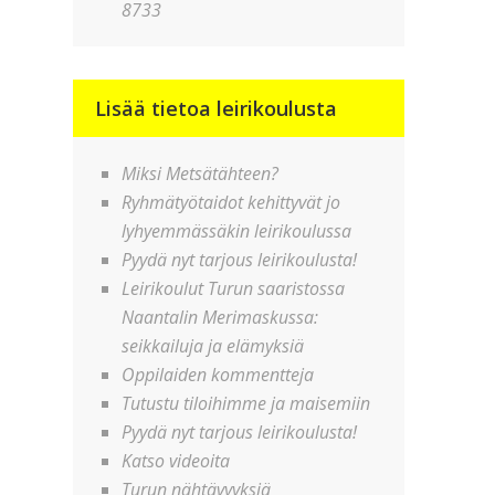
8733
Lisää tietoa leirikoulusta
Miksi Metsätähteen?
Ryhmätyötaidot kehittyvät jo
lyhyemmässäkin leirikoulussa
Pyydä nyt tarjous leirikoulusta!
Leirikoulut Turun saaristossa
Naantalin Merimaskussa:
seikkailuja ja elämyksiä
Oppilaiden kommentteja
Tutustu tiloihimme ja maisemiin
Pyydä nyt tarjous leirikoulusta!
Katso videoita
Turun nähtävyyksiä