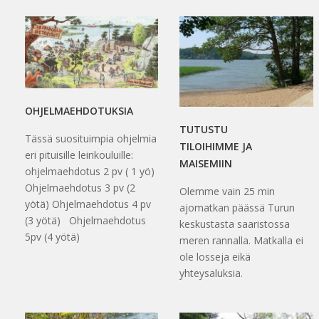
OHJELMAEHDOTUKSIA
TUTUSTU
Tässä suosituimpia ohjelmia
TILOIHIMME JA
eri pituisille leirikouluille:
MAISEMIIN
ohjelmaehdotus 2 pv ( 1 yö)
Ohjelmaehdotus 3 pv (2
Olemme vain 25 min
yötä) Ohjelmaehdotus 4 pv
ajomatkan päässä Turun
(3 yötä) Ohjelmaehdotus
keskustasta saaristossa
5pv (4 yötä)
meren rannalla. Matkalla ei
ole losseja eikä
yhteysaluksia.