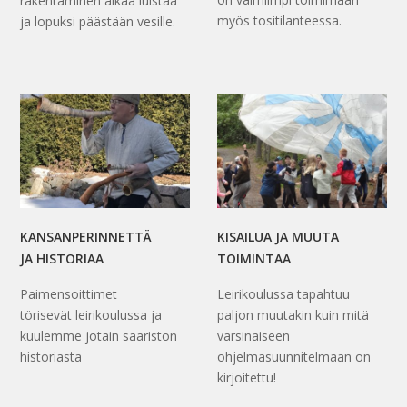
rakentaminen alkaa luistaa
myös tositilanteessa.
ja lopuksi päästään vesille.
KANSANPERINNETTÄ
KISAILUA JA MUUTA
JA HISTORIAA
TOIMINTAA
Paimensoittimet
Leirikoulussa tapahtuu
törisevät leirikoulussa ja
paljon muutakin kuin mitä
kuulemme jotain saariston
varsinaiseen
historiasta
ohjelmasuunnitelmaan on
kirjoitettu!