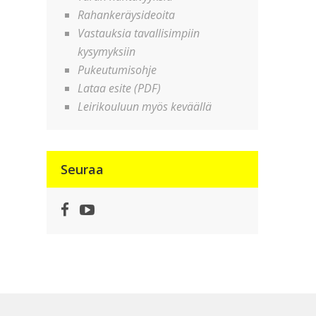
Rahankeräysideoita
Vastauksia tavallisimpiin
kysymyksiin
Pukeutumisohje
Lataa esite (PDF)
Leirikouluun myös keväällä
Seuraa
Facebook
YouTube