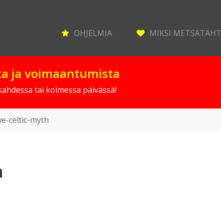
OHJELMIA
MIKSI METSÄTÄH
sta ja voimaantumista
 kahdessa tai kolmessa päivässä!
e-celtic-myth
h