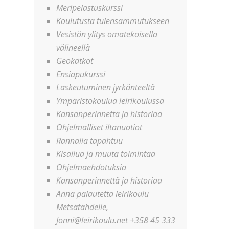
Meripelastuskurssi
Koulutusta tulensammutukseen
Vesistön ylitys omatekoisella
välineellä
Geokätköt
Ensiapukurssi
Laskeutuminen jyrkänteeltä
Ympäristökoulua leirikoulussa
Kansanperinnettä ja historiaa
Ohjelmalliset iltanuotiot
Rannalla tapahtuu
Kisailua ja muuta toimintaa
Ohjelmaehdotuksia
Kansanperinnettä ja historiaa
Anna palautetta leirikoulu
Metsätähdelle,
Jonni@leirikoulu.net +358 45 333