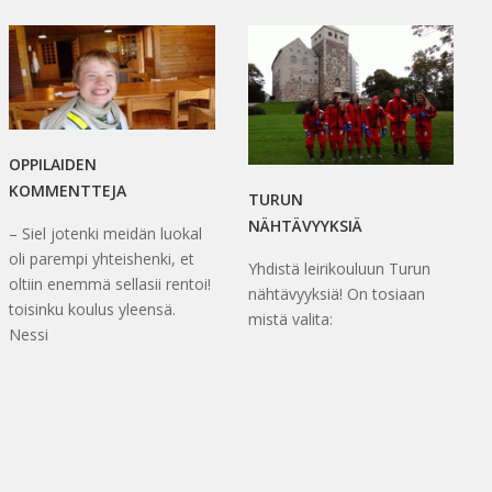
OPPILAIDEN
KOMMENTTEJA
TURUN
NÄHTÄVYYKSIÄ
– Siel jotenki meidän luokal
oli parempi yhteishenki, et
Yhdistä leirikouluun Turun
oltiin enemmä sellasii rentoi!
nähtävyyksiä! On tosiaan
toisinku koulus yleensä.
mistä valita:
Nessi