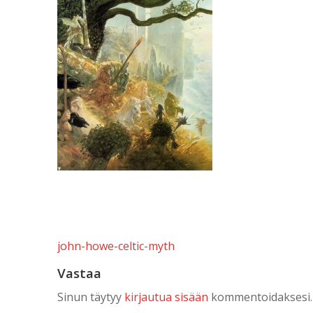
Artikkelien
john-howe-celtic-myth
selaus
Vastaa
Sinun täytyy
kirjautua sisään
kommentoidaksesi.