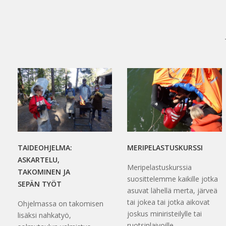
TAIDEOHJELMA:
MERIPELASTUSKURSSI
ASKARTELU,
Meripelastuskurssia
TAKOMINEN JA
suosittelemme kaikille jotka
SEPÄN TYÖT
asuvat lähellä merta, järveä
tai jokea tai jotka aikovat
Ohjelmassa on takomisen
joskus miniristeilylle tai
lisäksi nahkatyö,
ruotsinlaivoille.