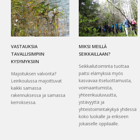
VASTAUKSIA
MIKSI MEILLÄ
TAVALLISIMPIIN
SEIKKAILLAAN?
KYSYMYKSIIN
Seikkailutoiminta tuottaa
paitsi elämyksiä myös
Majoituksen valvonta?
kasvavaa itseluottamusta,
Leirikoulussa majoittuvat
voimaantumista,
kaikki samassa
yhteenkuuluvuutta,
rakennuksessa ja samassa
ystävyyttä ja
kerroksessa.
yhteistoimintakykyä yhdessä
koko luokalle ja erikseen
jokaiselle oppilaalle.