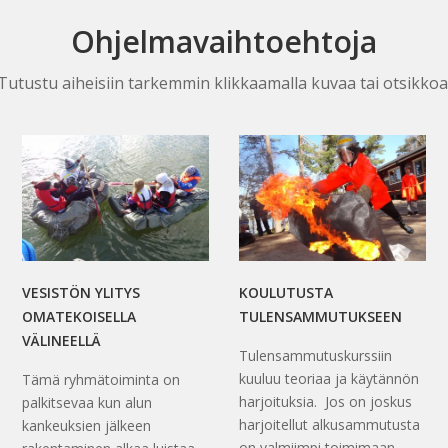
Ohjelmavaihtoehtoja
Tutustu aiheisiin tarkemmin klikkaamalla kuvaa tai otsikkoa
VESISTÖN YLITYS
KOULUTUSTA
OMATEKOISELLA
TULENSAMMUTUKSEEN
VÄLINEELLÄ
Tulensammutuskurssiin
kuuluu teoriaa ja käytännön
Tämä ryhmätoiminta on
harjoituksia. Jos on joskus
palkitsevaa kun alun
harjoitellut alkusammutusta
kankeuksien jälkeen
on valmiimpi toimimaan