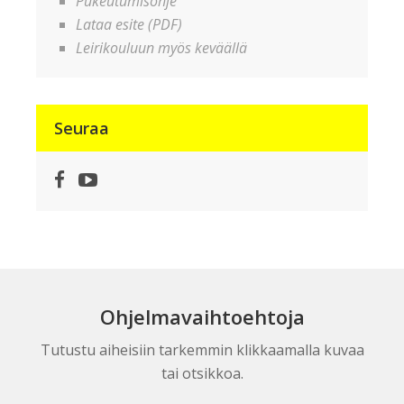
Pukeutumisohje
Lataa esite (PDF)
Leirikouluun myös keväällä
Seuraa
Facebook
YouTube
Ohjelmavaihtoehtoja
Tutustu aiheisiin tarkemmin klikkaamalla kuvaa
tai otsikkoa.