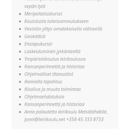
sepän työt
Meripelastuskurssi
Koulutusta tulensammutukseen
Vesistön ylitys omatekoisella välineellä
Geokätköt
Ensiapukurssi
Laskeutuminen jyrkänteeltä
Ympäristökoulua leirikoulussa
Kansanperinnettä ja historiaa
Ohjelmalliset iltanuotiot
Rannalla tapahtuu
Kisailua ja muuta toimintaa
Ohjelmaehdotuksia
Kansanperinnettä ja historiaa
Anna palautetta leirikoulu Metsätähdelle,
Jonni@leirikoulu.net +358 45 333 8733