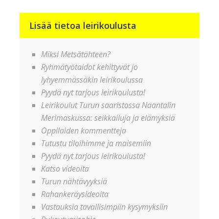
Lisää tietoa leirikoulusta
Miksi Metsätähteen?
Ryhmätyötaidot kehittyvät jo
lyhyemmässäkin leirikoulussa
Pyydä nyt tarjous leirikoulusta!
Leirikoulut Turun saaristossa Naantalin
Merimaskussa: seikkailuja ja elämyksiä
Oppilaiden kommentteja
Tutustu tiloihimme ja maisemiin
Pyydä nyt tarjous leirikoulusta!
Katso videoita
Turun nähtävyyksiä
Rahankeräysideoita
Vastauksia tavallisimpiin kysymyksiin