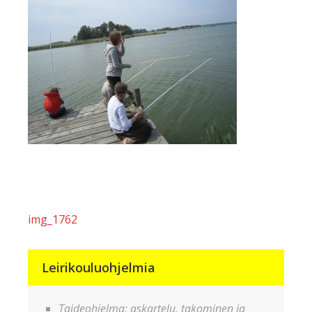
Artikkelien
img_1762
selaus
Leirikouluohjelmia
Taideohjelma: askartelu, takominen ja