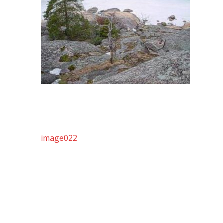
Artikkelien
image022
selaus