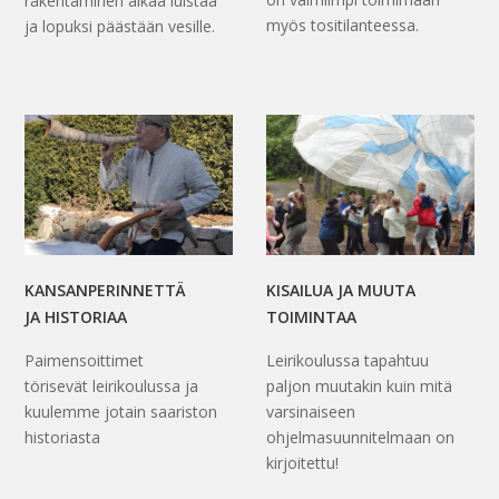
rakentaminen alkaa luistaa
myös tositilanteessa.
ja lopuksi päästään vesille.
KANSANPERINNETTÄ
KISAILUA JA MUUTA
JA HISTORIAA
TOIMINTAA
Paimensoittimet
Leirikoulussa tapahtuu
törisevät leirikoulussa ja
paljon muutakin kuin mitä
kuulemme jotain saariston
varsinaiseen
historiasta
ohjelmasuunnitelmaan on
kirjoitettu!