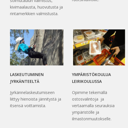
solmutaulun valmistus,
kivimaalausta, huovutusta ja
rintamerkkien valmistusta.
LASKEUTUMINEN
YMPÄRISTÖKOULUA
JYRKÄNTEELTÄ
LEIRIKOULUSSA
Jyrkännelaskeutumiseen
Opimme tekemällä
liittyy hienoista jännitystä ja
ostosvalintoja ja
itsensä voittamista.
vertaamalla seurauksia
ympäristölle ja
ilmastonmuutokselle.