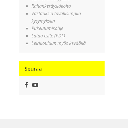
Rahankeräysideoita
Vastauksia tavallisimpiin
kysymyksiin
Pukeutumisohje
Lataa esite (PDF)
Leirikouluun myös keväällä
Seuraa
Facebook
YouTube