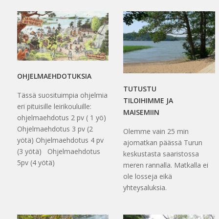
OHJELMAEHDOTUKSIA
TUTUSTU
Tässä suosituimpia ohjelmia
TILOIHIMME JA
eri pituisille leirikouluille:
MAISEMIIN
ohjelmaehdotus 2 pv ( 1 yö)
Ohjelmaehdotus 3 pv (2
Olemme vain 25 min
yötä) Ohjelmaehdotus 4 pv
ajomatkan päässä Turun
(3 yötä) Ohjelmaehdotus
keskustasta saaristossa
5pv (4 yötä)
meren rannalla. Matkalla ei
ole losseja eikä
yhteysaluksia.