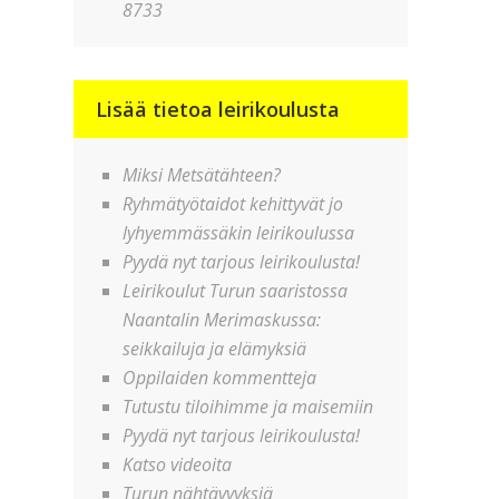
8733
Lisää tietoa leirikoulusta
Miksi Metsätähteen?
Ryhmätyötaidot kehittyvät jo
lyhyemmässäkin leirikoulussa
Pyydä nyt tarjous leirikoulusta!
Leirikoulut Turun saaristossa
Naantalin Merimaskussa:
seikkailuja ja elämyksiä
Oppilaiden kommentteja
Tutustu tiloihimme ja maisemiin
Pyydä nyt tarjous leirikoulusta!
Katso videoita
Turun nähtävyyksiä