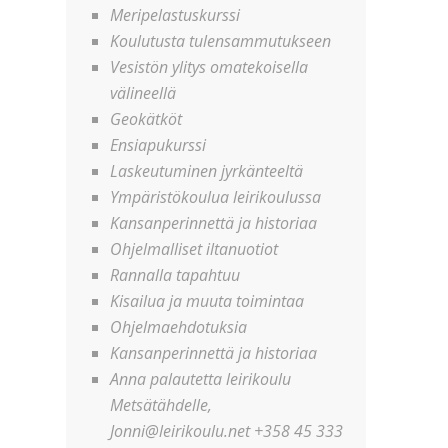
Meripelastuskurssi
Koulutusta tulensammutukseen
Vesistön ylitys omatekoisella
välineellä
Geokätköt
Ensiapukurssi
Laskeutuminen jyrkänteeltä
Ympäristökoulua leirikoulussa
Kansanperinnettä ja historiaa
Ohjelmalliset iltanuotiot
Rannalla tapahtuu
Kisailua ja muuta toimintaa
Ohjelmaehdotuksia
Kansanperinnettä ja historiaa
Anna palautetta leirikoulu
Metsätähdelle,
Jonni@leirikoulu.net +358 45 333