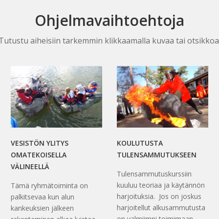
Ohjelmavaihtoehtoja
Tutustu aiheisiin tarkemmin klikkaamalla kuvaa tai otsikkoa
VESISTÖN YLITYS
KOULUTUSTA
OMATEKOISELLA
TULENSAMMUTUKSEEN
VÄLINEELLÄ
Tulensammutuskurssiin
kuuluu teoriaa ja käytännön
Tämä ryhmätoiminta on
harjoituksia. Jos on joskus
palkitsevaa kun alun
harjoitellut alkusammutusta
kankeuksien jälkeen
on valmiimpi toimimaan