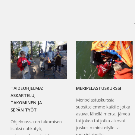
TAIDEOHJELMA:
MERIPELASTUSKURSSI
ASKARTELU,
Meripelastuskurssia
TAKOMINEN JA
suosittelemme kaikille jotka
SEPÄN TYÖT
asuvat lähellä merta, järveä
tai jokea tai jotka aikovat
Ohjelmassa on takomisen
joskus miniristeilylle tai
lisäksi nahkatyö,
ruotsinlaivoille.