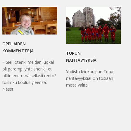
OPPILAIDEN
KOMMENTTEJA
TURUN
NÄHTÄVYYKSIÄ
– Siel jotenki meidän luokal
oli parempi yhteishenki, et
Yhdistä leirikouluun Turun
oltiin enemmä sellasii rentoi!
nähtävyyksiä! On tosiaan
toisinku koulus yleensä.
mistä valita:
Nessi