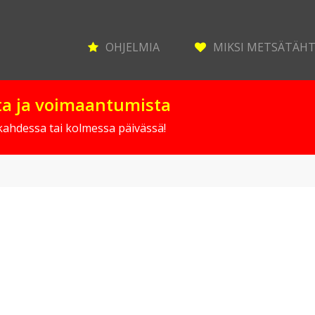
OHJELMIA
MIKSI METSÄTÄH
sta ja voimaantumista
 kahdessa tai kolmessa päivässä!