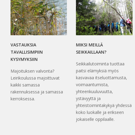
VASTAUKSIA
MIKSI MEILLÄ
TAVALLISIMPIIN
SEIKKAILLAAN?
KYSYMYKSIIN
Seikkailutoiminta tuottaa
paitsi elämyksiä myös
Majoituksen valvonta?
kasvavaa itseluottamusta,
Leirikoulussa majoittuvat
voimaantumista,
kaikki samassa
yhteenkuuluvuutta,
rakennuksessa ja samassa
ystävyyttä ja
kerroksessa.
yhteistoimintakykyä yhdessä
koko luokalle ja erikseen
jokaiselle oppilaalle.