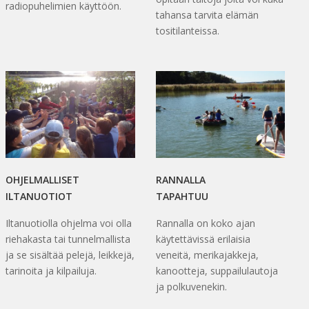
radiopuhelimien käyttöön.
tahansa tarvita elämän
tositilanteissa.
OHJELMALLISET
RANNALLA
ILTANUOTIOT
TAPAHTUU
Iltanuotiolla ohjelma voi olla
Rannalla on koko ajan
riehakasta tai tunnelmallista
käytettävissä erilaisia
ja se sisältää pelejä, leikkejä,
veneitä, merikajakkeja,
tarinoita ja kilpailuja.
kanootteja, suppailulautoja
ja polkuvenekin.