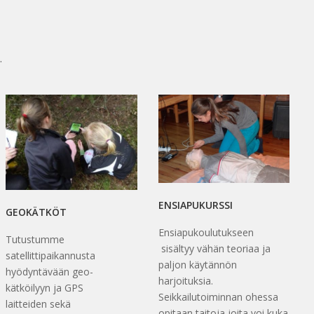
.
ENSIAPUKURSSI
GEOKÄTKÖT
Ensiapukoulutukseen
Tutustumme
sisältyy vähän teoriaa ja
satellittipaikannusta
paljon käytännön
hyödyntävään geo-
harjoituksia.
kätköilyyn ja GPS
Seikkailutoiminnan ohessa
laitteiden sekä
opitaan taitoja joita voi kuka