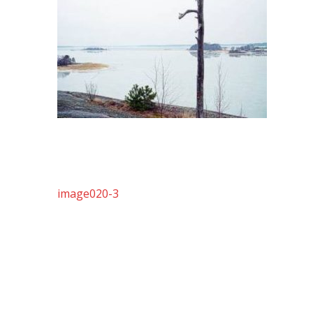
Artikkelien
image020-3
selaus