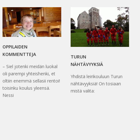
OPPILAIDEN
KOMMENTTEJA
TURUN
NÄHTÄVYYKSIÄ
– Siel jotenki meidän luokal
oli parempi yhteishenki, et
Yhdistä leirikouluun Turun
oltiin enemmä sellasii rentoi!
nähtävyyksiä! On tosiaan
toisinku koulus yleensä.
mistä valita:
Nessi