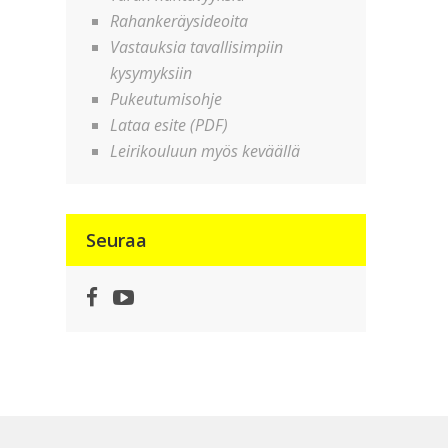
Rahankeräysideoita
Vastauksia tavallisimpiin
kysymyksiin
Pukeutumisohje
Lataa esite (PDF)
Leirikouluun myös keväällä
Seuraa
Facebook
YouTube