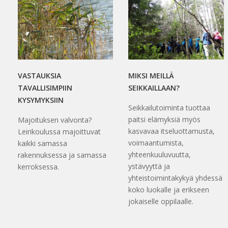
VASTAUKSIA
MIKSI MEILLÄ
TAVALLISIMPIIN
SEIKKAILLAAN?
KYSYMYKSIIN
Seikkailutoiminta tuottaa
paitsi elämyksiä myös
Majoituksen valvonta?
kasvavaa itseluottamusta,
Leirikoulussa majoittuvat
voimaantumista,
kaikki samassa
yhteenkuuluvuutta,
rakennuksessa ja samassa
ystävyyttä ja
kerroksessa.
yhteistoimintakykyä yhdessä
koko luokalle ja erikseen
jokaiselle oppilaalle.