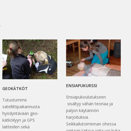
.
ENSIAPUKURSSI
GEOKÄTKÖT
Ensiapukoulutukseen
Tutustumme
sisältyy vähän teoriaa ja
satellittipaikannusta
paljon käytännön
hyödyntävään geo-
harjoituksia.
kätköilyyn ja GPS
Seikkailutoiminnan ohessa
laitteiden sekä
opitaan taitoja joita voi kuka