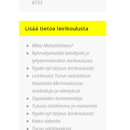
8733
Lisää tietoa leirikoulusta
Miksi Metsätähteen?
Ryhmätyötaidot kehittyvät jo
lyhyemmässäkin leirikoulussa
Pyydä nyt tarjous leirikoulusta!
Leirikoulut Turun saaristossa
Naantalin Merimaskussa:
seikkailuja ja elämyksiä
Oppilaiden kommentteja
Tutustu tiloihimme ja maisemiin
Pyydä nyt tarjous leirikoulusta!
Katso videoita
Turun nähtävyyksiä