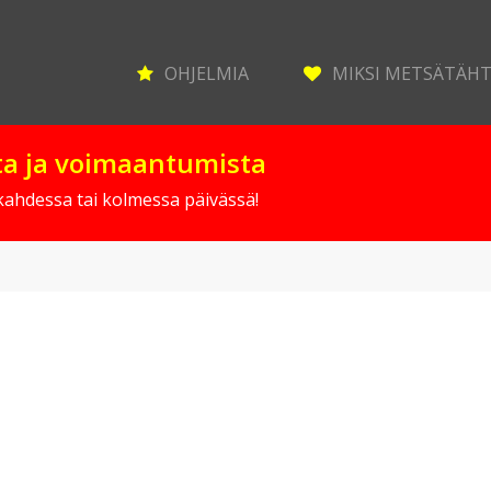
OHJELMIA
MIKSI METSÄTÄH
sta ja voimaantumista
 kahdessa tai kolmessa päivässä!