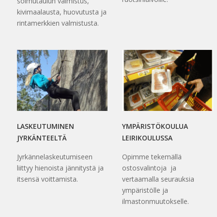
solmutaulun valmistus,
kivimaalausta, huovutusta ja
rintamerkkien valmistusta.
LASKEUTUMINEN
YMPÄRISTÖKOULUA
JYRKÄNTEELTÄ
LEIRIKOULUSSA
Jyrkännelaskeutumiseen
Opimme tekemällä
liittyy hienoista jännitystä ja
ostosvalintoja ja
itsensä voittamista.
vertaamalla seurauksia
ympäristölle ja
ilmastonmuutokselle.