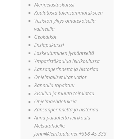
Meripelastuskurssi
Koulutusta tulensammutukseen
Vesistön ylitys omatekoisella
välineellä
Geokätköt
Ensiapukurssi
Laskeutuminen jyrkänteeltä
Ympäristökoulua leirikoulussa
Kansanperinnettä ja historiaa
Ohjelmalliset iltanuotiot
Rannalla tapahtuu
Kisailua ja muuta toimintaa
Ohjelmaehdotuksia
Kansanperinnettä ja historiaa
Anna palautetta leirikoulu
Metsätähdelle,
Jonni@leirikoulu.net +358 45 333