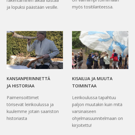
rakentaminen alkaa luistaa
myös tositilanteessa.
ja lopuksi päästään vesille.
KANSANPERINNETTÄ
KISAILUA JA MUUTA
JA HISTORIAA
TOIMINTAA
Paimensoittimet
Leirikoulussa tapahtuu
törisevät leirikoulussa ja
paljon muutakin kuin mitä
kuulemme jotain saariston
varsinaiseen
historiasta
ohjelmasuunnitelmaan on
kirjoitettu!