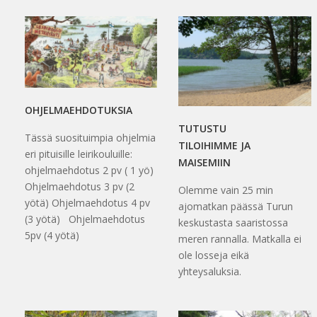
OHJELMAEHDOTUKSIA
TUTUSTU
Tässä suosituimpia ohjelmia
TILOIHIMME JA
eri pituisille leirikouluille:
MAISEMIIN
ohjelmaehdotus 2 pv ( 1 yö)
Ohjelmaehdotus 3 pv (2
Olemme vain 25 min
yötä) Ohjelmaehdotus 4 pv
ajomatkan päässä Turun
(3 yötä) Ohjelmaehdotus
keskustasta saaristossa
5pv (4 yötä)
meren rannalla. Matkalla ei
ole losseja eikä
yhteysaluksia.