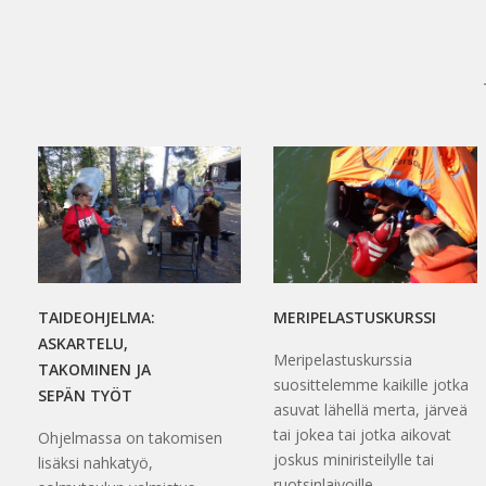
TAIDEOHJELMA:
MERIPELASTUSKURSSI
ASKARTELU,
Meripelastuskurssia
TAKOMINEN JA
suosittelemme kaikille jotka
SEPÄN TYÖT
asuvat lähellä merta, järveä
tai jokea tai jotka aikovat
Ohjelmassa on takomisen
joskus miniristeilylle tai
lisäksi nahkatyö,
ruotsinlaivoille.