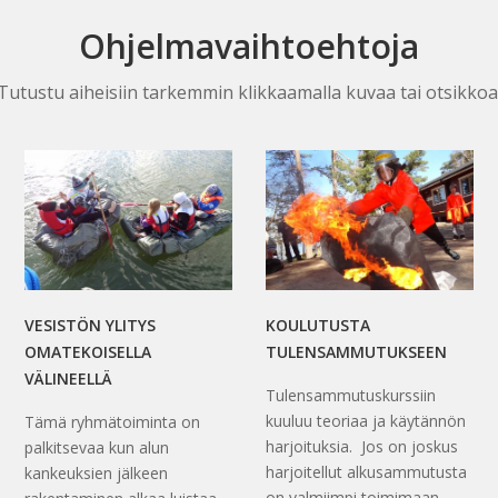
Ohjelmavaihtoehtoja
Tutustu aiheisiin tarkemmin klikkaamalla kuvaa tai otsikkoa
VESISTÖN YLITYS
KOULUTUSTA
OMATEKOISELLA
TULENSAMMUTUKSEEN
VÄLINEELLÄ
Tulensammutuskurssiin
kuuluu teoriaa ja käytännön
Tämä ryhmätoiminta on
harjoituksia. Jos on joskus
palkitsevaa kun alun
harjoitellut alkusammutusta
kankeuksien jälkeen
on valmiimpi toimimaan