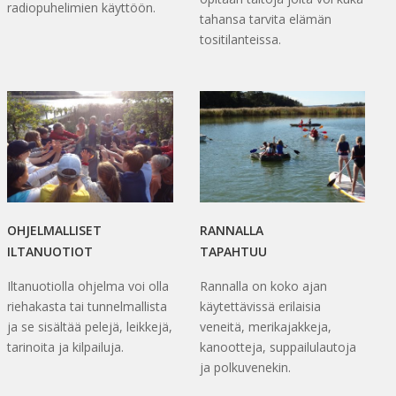
radiopuhelimien käyttöön.
tahansa tarvita elämän
tositilanteissa.
OHJELMALLISET
RANNALLA
ILTANUOTIOT
TAPAHTUU
Iltanuotiolla ohjelma voi olla
Rannalla on koko ajan
riehakasta tai tunnelmallista
käytettävissä erilaisia
ja se sisältää pelejä, leikkejä,
veneitä, merikajakkeja,
tarinoita ja kilpailuja.
kanootteja, suppailulautoja
ja polkuvenekin.