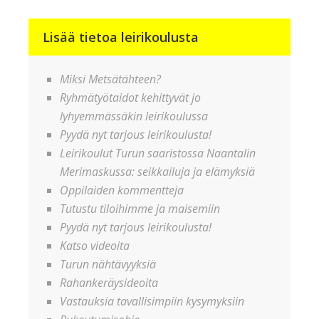
Lisää tietoa leirikoulusta
Miksi Metsätähteen?
Ryhmätyötaidot kehittyvät jo
lyhyemmässäkin leirikoulussa
Pyydä nyt tarjous leirikoulusta!
Leirikoulut Turun saaristossa Naantalin
Merimaskussa: seikkailuja ja elämyksiä
Oppilaiden kommentteja
Tutustu tiloihimme ja maisemiin
Pyydä nyt tarjous leirikoulusta!
Katso videoita
Turun nähtävyyksiä
Rahankeräysideoita
Vastauksia tavallisimpiin kysymyksiin