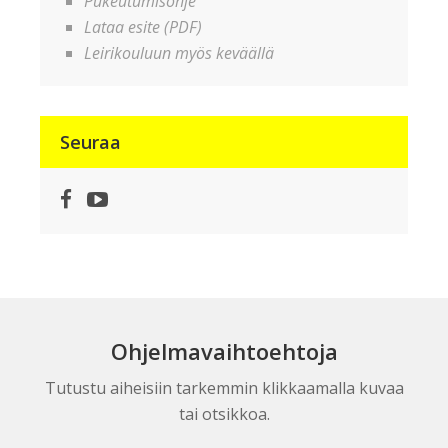
Pukeutumisohje
Lataa esite (PDF)
Leirikouluun myös keväällä
Seuraa
Facebook
YouTube
Ohjelmavaihtoehtoja
Tutustu aiheisiin tarkemmin klikkaamalla kuvaa
tai otsikkoa.