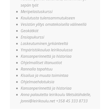
sepän työt
Meripelastuskurssi
Koulutusta tulensammutukseen
Vesistön ylitys omatekoisella välineellä
Geokätköt
Ensiapukurssi
Laskeutuminen jyrkänteeltä
Ympäristökoulua leirikoulussa
Kansanperinnettä ja historiaa
Ohjelmalliset iltanuotiot
Rannalla tapahtuu
Kisailua ja muuta toimintaa
Ohjelmaehdotuksia
Kansanperinnettä ja historiaa
Anna palautetta leirikoulu Metsätähdelle,
Jonni@leirikoulu.net +358 45 333 8733