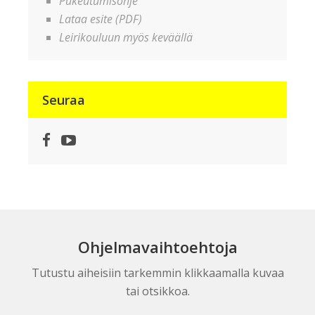
Pukeutumisohje
Lataa esite (PDF)
Leirikouluun myös keväällä
Seuraa
Facebook
YouTube
Ohjelmavaihtoehtoja
Tutustu aiheisiin tarkemmin klikkaamalla kuvaa
tai otsikkoa.