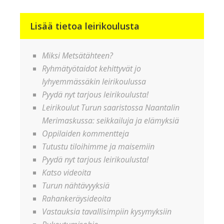
Lisää tietoa leirikoulusta
Miksi Metsätähteen?
Ryhmätyötaidot kehittyvät jo
lyhyemmässäkin leirikoulussa
Pyydä nyt tarjous leirikoulusta!
Leirikoulut Turun saaristossa Naantalin
Merimaskussa: seikkailuja ja elämyksiä
Oppilaiden kommentteja
Tutustu tiloihimme ja maisemiin
Pyydä nyt tarjous leirikoulusta!
Katso videoita
Turun nähtävyyksiä
Rahankeräysideoita
Vastauksia tavallisimpiin kysymyksiin