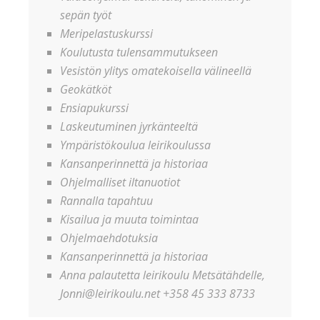
sepän työt
Meripelastuskurssi
Koulutusta tulensammutukseen
Vesistön ylitys omatekoisella välineellä
Geokätköt
Ensiapukurssi
Laskeutuminen jyrkänteeltä
Ympäristökoulua leirikoulussa
Kansanperinnettä ja historiaa
Ohjelmalliset iltanuotiot
Rannalla tapahtuu
Kisailua ja muuta toimintaa
Ohjelmaehdotuksia
Kansanperinnettä ja historiaa
Anna palautetta leirikoulu Metsätähdelle,
Jonni@leirikoulu.net +358 45 333 8733