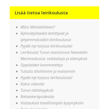
Lisää tietoa leirikoulusta
Miksi Metsätähteen?
Ryhmätyötaidot kehittyvät jo
lyhyemmässäkin leirikoulussa
Pyydä nyt tarjous leirikoulusta!
Leirikoulut Turun saaristossa Naantalin
Merimaskussa: seikkailuja ja elämyksiä
Oppilaiden kommentteja
Tutustu tiloihimme ja maisemiin
Pyydä nyt tarjous leirikoulusta!
Katso videoita
Turun nähtävyyksiä
Rahankeräysideoita
Vastauksia tavallisimpiin kysymyksiin