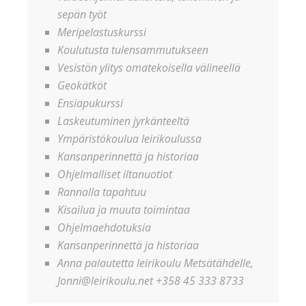
sepän työt
Meripelastuskurssi
Koulutusta tulensammutukseen
Vesistön ylitys omatekoisella välineellä
Geokätköt
Ensiapukurssi
Laskeutuminen jyrkänteeltä
Ympäristökoulua leirikoulussa
Kansanperinnettä ja historiaa
Ohjelmalliset iltanuotiot
Rannalla tapahtuu
Kisailua ja muuta toimintaa
Ohjelmaehdotuksia
Kansanperinnettä ja historiaa
Anna palautetta leirikoulu Metsätähdelle,
Jonni@leirikoulu.net +358 45 333 8733