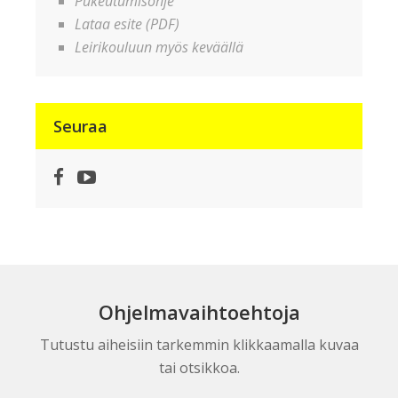
Pukeutumisohje
Lataa esite (PDF)
Leirikouluun myös keväällä
Seuraa
Facebook
YouTube
Ohjelmavaihtoehtoja
Tutustu aiheisiin tarkemmin klikkaamalla kuvaa
tai otsikkoa.