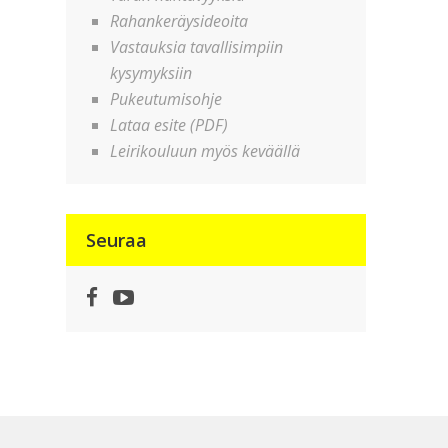
Rahankeräysideoita
Vastauksia tavallisimpiin
kysymyksiin
Pukeutumisohje
Lataa esite (PDF)
Leirikouluun myös keväällä
Seuraa
Facebook
YouTube