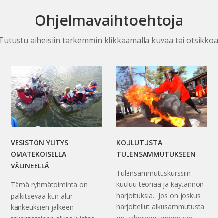
Ohjelmavaihtoehtoja
Tutustu aiheisiin tarkemmin klikkaamalla kuvaa tai otsikkoa
VESISTÖN YLITYS
KOULUTUSTA
OMATEKOISELLA
TULENSAMMUTUKSEEN
VÄLINEELLÄ
Tulensammutuskurssiin
kuuluu teoriaa ja käytännön
Tämä ryhmätoiminta on
harjoituksia. Jos on joskus
palkitsevaa kun alun
harjoitellut alkusammutusta
kankeuksien jälkeen
on valmiimpi toimimaan