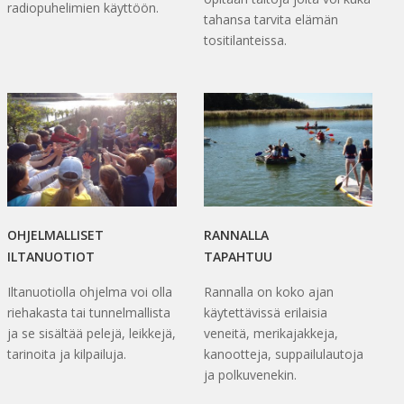
radiopuhelimien käyttöön.
tahansa tarvita elämän
tositilanteissa.
OHJELMALLISET
RANNALLA
ILTANUOTIOT
TAPAHTUU
Iltanuotiolla ohjelma voi olla
Rannalla on koko ajan
riehakasta tai tunnelmallista
käytettävissä erilaisia
ja se sisältää pelejä, leikkejä,
veneitä, merikajakkeja,
tarinoita ja kilpailuja.
kanootteja, suppailulautoja
ja polkuvenekin.