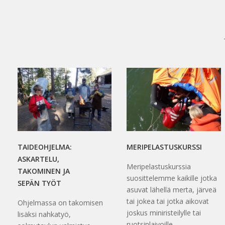
TAIDEOHJELMA:
MERIPELASTUSKURSSI
ASKARTELU,
Meripelastuskurssia
TAKOMINEN JA
suosittelemme kaikille jotka
SEPÄN TYÖT
asuvat lähellä merta, järveä
tai jokea tai jotka aikovat
Ohjelmassa on takomisen
joskus miniristeilylle tai
lisäksi nahkatyö,
ruotsinlaivoille.