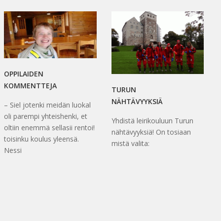
OPPILAIDEN
KOMMENTTEJA
TURUN
NÄHTÄVYYKSIÄ
– Siel jotenki meidän luokal
oli parempi yhteishenki, et
Yhdistä leirikouluun Turun
oltiin enemmä sellasii rentoi!
nähtävyyksiä! On tosiaan
toisinku koulus yleensä.
mistä valita:
Nessi