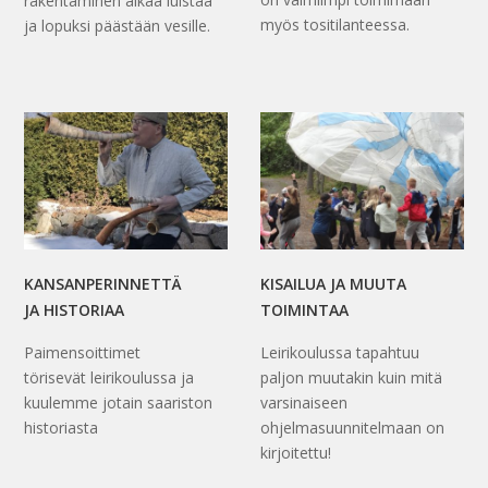
rakentaminen alkaa luistaa
myös tositilanteessa.
ja lopuksi päästään vesille.
KANSANPERINNETTÄ
KISAILUA JA MUUTA
JA HISTORIAA
TOIMINTAA
Paimensoittimet
Leirikoulussa tapahtuu
törisevät leirikoulussa ja
paljon muutakin kuin mitä
kuulemme jotain saariston
varsinaiseen
historiasta
ohjelmasuunnitelmaan on
kirjoitettu!