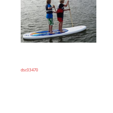
Artikkelien
dsc03470
selaus