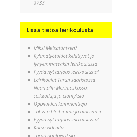
8733
Lisää tietoa leirikoulusta
Miksi Metsätähteen?
Ryhmätyötaidot kehittyvät jo
lyhyemmässäkin leirikoulussa
Pyydä nyt tarjous leirikoulusta!
Leirikoulut Turun saaristossa
Naantalin Merimaskussa:
seikkailuja ja elämyksiä
Oppilaiden kommentteja
Tutustu tiloihimme ja maisemiin
Pyydä nyt tarjous leirikoulusta!
Katso videoita
Turun nähtävyyksiä