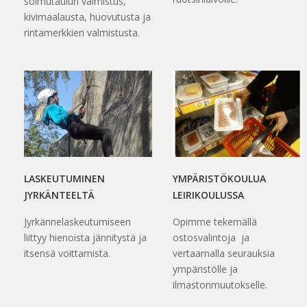
solmutaulun valmistus,
kivimaalausta, huovutusta ja
rintamerkkien valmistusta.
LASKEUTUMINEN
YMPÄRISTÖKOULUA
JYRKÄNTEELTÄ
LEIRIKOULUSSA
Jyrkännelaskeutumiseen
Opimme tekemällä
liittyy hienoista jännitystä ja
ostosvalintoja ja
itsensä voittamista.
vertaamalla seurauksia
ympäristölle ja
ilmastonmuutokselle.