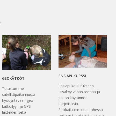
.
ENSIAPUKURSSI
GEOKÄTKÖT
Ensiapukoulutukseen
Tutustumme
sisältyy vähän teoriaa ja
satellittipaikannusta
paljon käytännön
hyödyntävään geo-
harjoituksia.
kätköilyyn ja GPS
Seikkailutoiminnan ohessa
laitteiden sekä
opitaan taitoja joita voi kuka