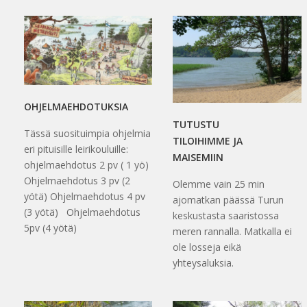
OHJELMAEHDOTUKSIA
TUTUSTU
Tässä suosituimpia ohjelmia
TILOIHIMME JA
eri pituisille leirikouluille:
MAISEMIIN
ohjelmaehdotus 2 pv ( 1 yö)
Ohjelmaehdotus 3 pv (2
Olemme vain 25 min
yötä) Ohjelmaehdotus 4 pv
ajomatkan päässä Turun
(3 yötä) Ohjelmaehdotus
keskustasta saaristossa
5pv (4 yötä)
meren rannalla. Matkalla ei
ole losseja eikä
yhteysaluksia.