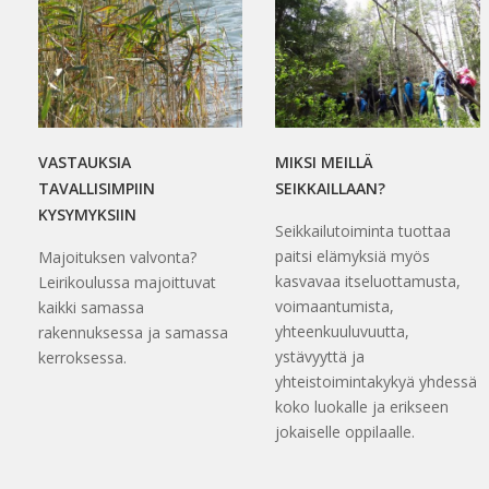
VASTAUKSIA
MIKSI MEILLÄ
TAVALLISIMPIIN
SEIKKAILLAAN?
KYSYMYKSIIN
Seikkailutoiminta tuottaa
paitsi elämyksiä myös
Majoituksen valvonta?
kasvavaa itseluottamusta,
Leirikoulussa majoittuvat
voimaantumista,
kaikki samassa
yhteenkuuluvuutta,
rakennuksessa ja samassa
ystävyyttä ja
kerroksessa.
yhteistoimintakykyä yhdessä
koko luokalle ja erikseen
jokaiselle oppilaalle.