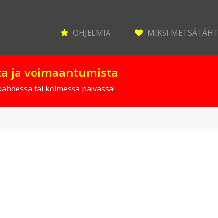
OHJELMIA
MIKSI METSÄTÄH
sta ja voimaantumista
 kahdessa tai kolmessa päivässä!