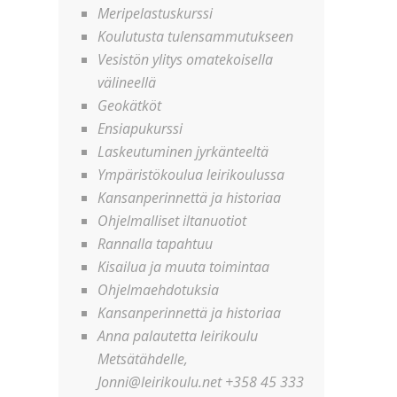
Meripelastuskurssi
Koulutusta tulensammutukseen
Vesistön ylitys omatekoisella
välineellä
Geokätköt
Ensiapukurssi
Laskeutuminen jyrkänteeltä
Ympäristökoulua leirikoulussa
Kansanperinnettä ja historiaa
Ohjelmalliset iltanuotiot
Rannalla tapahtuu
Kisailua ja muuta toimintaa
Ohjelmaehdotuksia
Kansanperinnettä ja historiaa
Anna palautetta leirikoulu
Metsätähdelle,
Jonni@leirikoulu.net +358 45 333