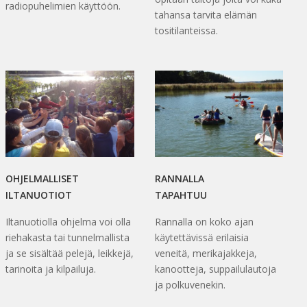
radiopuhelimien käyttöön.
tahansa tarvita elämän
tositilanteissa.
OHJELMALLISET
RANNALLA
ILTANUOTIOT
TAPAHTUU
Iltanuotiolla ohjelma voi olla
Rannalla on koko ajan
riehakasta tai tunnelmallista
käytettävissä erilaisia
ja se sisältää pelejä, leikkejä,
veneitä, merikajakkeja,
tarinoita ja kilpailuja.
kanootteja, suppailulautoja
ja polkuvenekin.