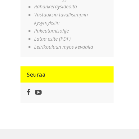
Rahankeräysideoita
Vastauksia tavallisimpiin
kysymyksiin
Pukeutumisohje
Lataa esite (PDF)
Leirikouluun myös keväällä
Seuraa
Facebook
YouTube