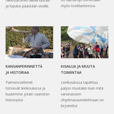
rakentaminen alkaa luistaa
myös tositilanteessa.
ja lopuksi päästään vesille.
KANSANPERINNETTÄ
KISAILUA JA MUUTA
JA HISTORIAA
TOIMINTAA
Paimensoittimet
Leirikoulussa tapahtuu
törisevät leirikoulussa ja
paljon muutakin kuin mitä
kuulemme jotain saariston
varsinaiseen
historiasta
ohjelmasuunnitelmaan on
kirjoitettu!