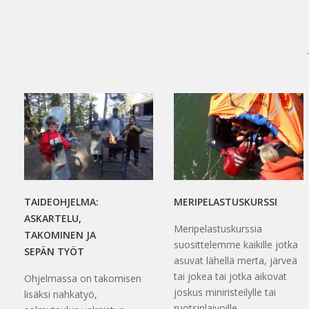
TAIDEOHJELMA:
MERIPELASTUSKURSSI
ASKARTELU,
Meripelastuskurssia
TAKOMINEN JA
suosittelemme kaikille jotka
SEPÄN TYÖT
asuvat lähellä merta, järveä
tai jokea tai jotka aikovat
Ohjelmassa on takomisen
joskus miniristeilylle tai
lisäksi nahkatyö,
ruotsinlaivoille.