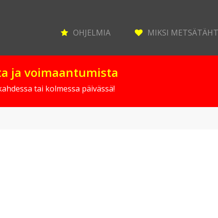
OHJELMIA
MIKSI METSÄTÄH
sta ja voimaantumista
 kahdessa tai kolmessa päivässä!