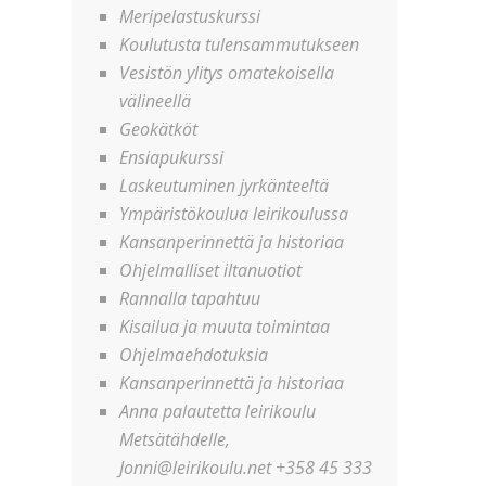
Meripelastuskurssi
Koulutusta tulensammutukseen
Vesistön ylitys omatekoisella
välineellä
Geokätköt
Ensiapukurssi
Laskeutuminen jyrkänteeltä
Ympäristökoulua leirikoulussa
Kansanperinnettä ja historiaa
Ohjelmalliset iltanuotiot
Rannalla tapahtuu
Kisailua ja muuta toimintaa
Ohjelmaehdotuksia
Kansanperinnettä ja historiaa
Anna palautetta leirikoulu
Metsätähdelle,
Jonni@leirikoulu.net +358 45 333