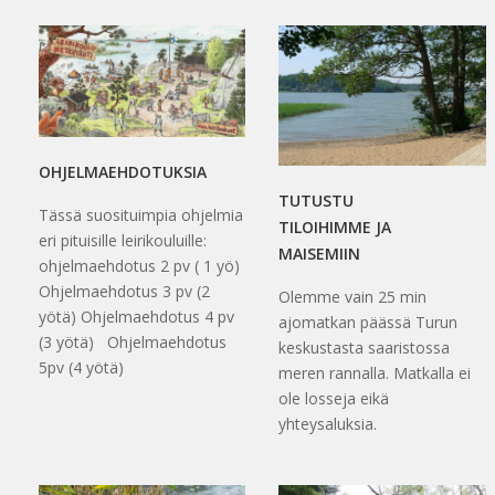
OHJELMAEHDOTUKSIA
TUTUSTU
Tässä suosituimpia ohjelmia
TILOIHIMME JA
eri pituisille leirikouluille:
MAISEMIIN
ohjelmaehdotus 2 pv ( 1 yö)
Ohjelmaehdotus 3 pv (2
Olemme vain 25 min
yötä) Ohjelmaehdotus 4 pv
ajomatkan päässä Turun
(3 yötä) Ohjelmaehdotus
keskustasta saaristossa
5pv (4 yötä)
meren rannalla. Matkalla ei
ole losseja eikä
yhteysaluksia.