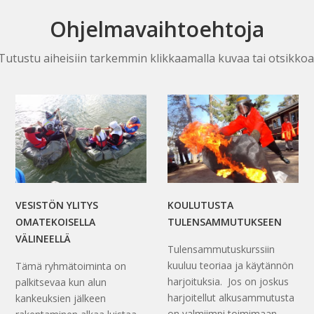
Ohjelmavaihtoehtoja
Tutustu aiheisiin tarkemmin klikkaamalla kuvaa tai otsikkoa
VESISTÖN YLITYS
KOULUTUSTA
OMATEKOISELLA
TULENSAMMUTUKSEEN
VÄLINEELLÄ
Tulensammutuskurssiin
kuuluu teoriaa ja käytännön
Tämä ryhmätoiminta on
harjoituksia. Jos on joskus
palkitsevaa kun alun
harjoitellut alkusammutusta
kankeuksien jälkeen
on valmiimpi toimimaan