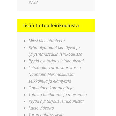
8733
Lisää tietoa leirikoulusta
Miksi Metsätähteen?
Ryhmätyötaidot kehittyvät jo
lyhyemmässäkin leirikoulussa
Pyydä nyt tarjous leirikoulusta!
Leirikoulut Turun saaristossa
Naantalin Merimaskussa:
seikkailuja ja elämyksiä
Oppilaiden kommentteja
Tutustu tiloihimme ja maisemiin
Pyydä nyt tarjous leirikoulusta!
Katso videoita
Turun nähtävyyksiä