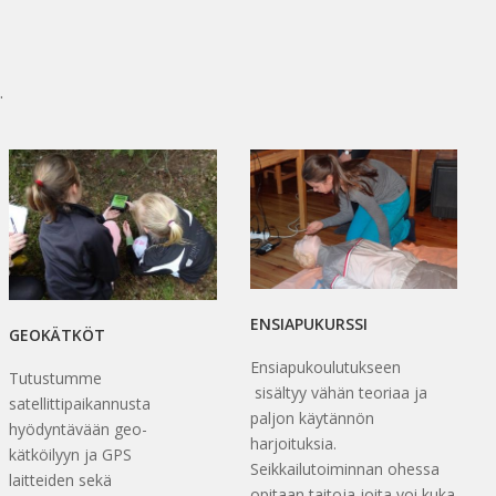
.
ENSIAPUKURSSI
GEOKÄTKÖT
Ensiapukoulutukseen
Tutustumme
sisältyy vähän teoriaa ja
satellittipaikannusta
paljon käytännön
hyödyntävään geo-
harjoituksia.
kätköilyyn ja GPS
Seikkailutoiminnan ohessa
laitteiden sekä
opitaan taitoja joita voi kuka