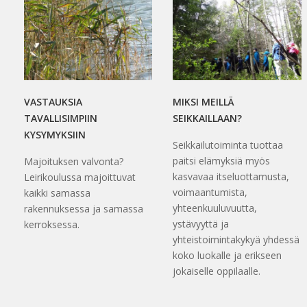
VASTAUKSIA
MIKSI MEILLÄ
TAVALLISIMPIIN
SEIKKAILLAAN?
KYSYMYKSIIN
Seikkailutoiminta tuottaa
paitsi elämyksiä myös
Majoituksen valvonta?
kasvavaa itseluottamusta,
Leirikoulussa majoittuvat
voimaantumista,
kaikki samassa
yhteenkuuluvuutta,
rakennuksessa ja samassa
ystävyyttä ja
kerroksessa.
yhteistoimintakykyä yhdessä
koko luokalle ja erikseen
jokaiselle oppilaalle.