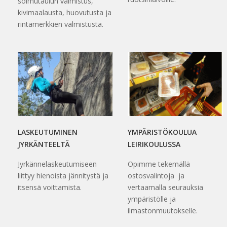
solmutaulun valmistus,
kivimaalausta, huovutusta ja
rintamerkkien valmistusta.
LASKEUTUMINEN
YMPÄRISTÖKOULUA
JYRKÄNTEELTÄ
LEIRIKOULUSSA
Jyrkännelaskeutumiseen
Opimme tekemällä
liittyy hienoista jännitystä ja
ostosvalintoja ja
itsensä voittamista.
vertaamalla seurauksia
ympäristölle ja
ilmastonmuutokselle.