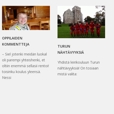
OPPILAIDEN
KOMMENTTEJA
TURUN
NÄHTÄVYYKSIÄ
– Siel jotenki meidän luokal
oli parempi yhteishenki, et
Yhdistä leirikouluun Turun
oltiin enemmä sellasii rentoi!
nähtävyyksiä! On tosiaan
toisinku koulus yleensä.
mistä valita:
Nessi