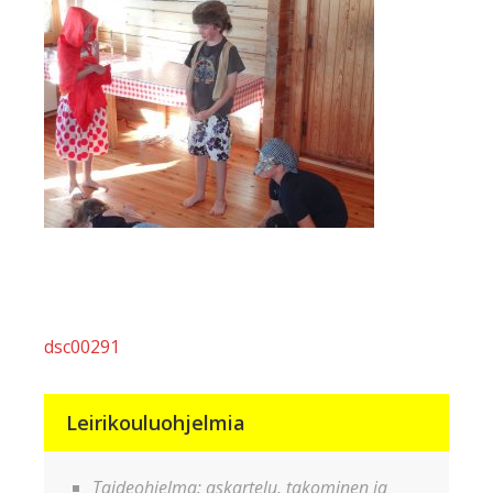
Artikkelien
dsc00291
selaus
Leirikouluohjelmia
Taideohjelma: askartelu, takominen ja