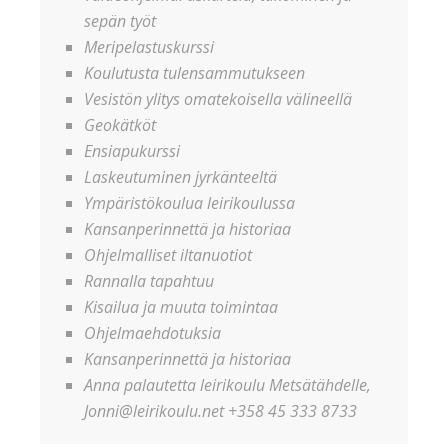
sepän työt
Meripelastuskurssi
Koulutusta tulensammutukseen
Vesistön ylitys omatekoisella välineellä
Geokätköt
Ensiapukurssi
Laskeutuminen jyrkänteeltä
Ympäristökoulua leirikoulussa
Kansanperinnettä ja historiaa
Ohjelmalliset iltanuotiot
Rannalla tapahtuu
Kisailua ja muuta toimintaa
Ohjelmaehdotuksia
Kansanperinnettä ja historiaa
Anna palautetta leirikoulu Metsätähdelle,
Jonni@leirikoulu.net +358 45 333 8733