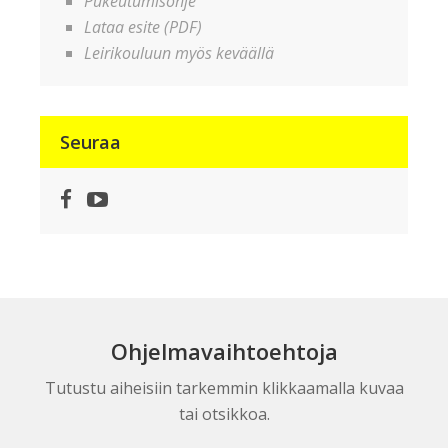
Pukeutumisohje
Lataa esite (PDF)
Leirikouluun myös keväällä
Seuraa
Facebook
YouTube
Ohjelmavaihtoehtoja
Tutustu aiheisiin tarkemmin klikkaamalla kuvaa
tai otsikkoa.