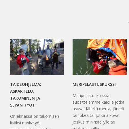
TAIDEOHJELMA:
MERIPELASTUSKURSSI
ASKARTELU,
Meripelastuskurssia
TAKOMINEN JA
suosittelemme kaikille jotka
SEPÄN TYÖT
asuvat lähellä merta, järveä
tai jokea tai jotka aikovat
Ohjelmassa on takomisen
joskus miniristeilylle tai
lisäksi nahkatyö,
ruotsinlaivoille.