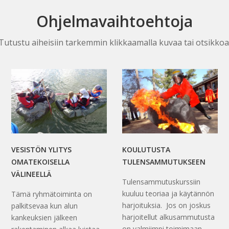
Ohjelmavaihtoehtoja
Tutustu aiheisiin tarkemmin klikkaamalla kuvaa tai otsikkoa
VESISTÖN YLITYS
KOULUTUSTA
OMATEKOISELLA
TULENSAMMUTUKSEEN
VÄLINEELLÄ
Tulensammutuskurssiin
kuuluu teoriaa ja käytännön
Tämä ryhmätoiminta on
harjoituksia. Jos on joskus
palkitsevaa kun alun
harjoitellut alkusammutusta
kankeuksien jälkeen
on valmiimpi toimimaan