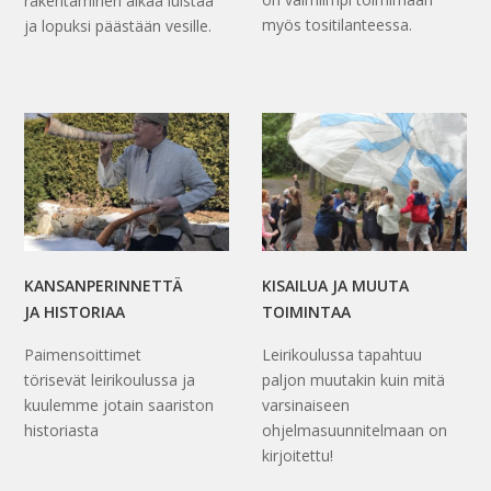
rakentaminen alkaa luistaa
myös tositilanteessa.
ja lopuksi päästään vesille.
KANSANPERINNETTÄ
KISAILUA JA MUUTA
JA HISTORIAA
TOIMINTAA
Paimensoittimet
Leirikoulussa tapahtuu
törisevät leirikoulussa ja
paljon muutakin kuin mitä
kuulemme jotain saariston
varsinaiseen
historiasta
ohjelmasuunnitelmaan on
kirjoitettu!