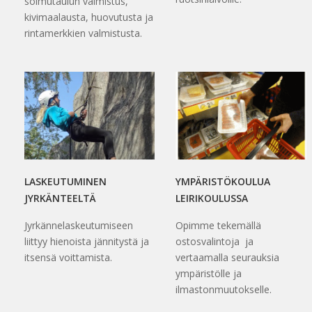
solmutaulun valmistus,
kivimaalausta, huovutusta ja
rintamerkkien valmistusta.
LASKEUTUMINEN
YMPÄRISTÖKOULUA
JYRKÄNTEELTÄ
LEIRIKOULUSSA
Jyrkännelaskeutumiseen
Opimme tekemällä
liittyy hienoista jännitystä ja
ostosvalintoja ja
itsensä voittamista.
vertaamalla seurauksia
ympäristölle ja
ilmastonmuutokselle.