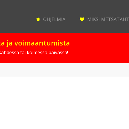
OHJELMIA
MIKSI METSÄTÄH
sta ja voimaantumista
 kahdessa tai kolmessa päivässä!