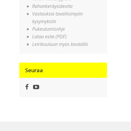
Rahankeräysideoita
Vastauksia tavallisimpiin
kysymyksiin
Pukeutumisohje
Lataa esite (PDF)
Leirikouluun myös keväällä
Seuraa
Facebook
YouTube