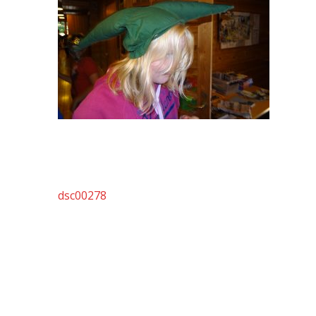
Artikkelien
dsc00278
selaus