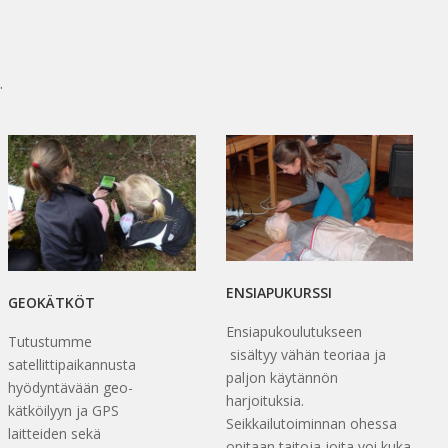
.
ENSIAPUKURSSI
GEOKÄTKÖT
Ensiapukoulutukseen
Tutustumme
sisältyy vähän teoriaa ja
satellittipaikannusta
paljon käytännön
hyödyntävään geo-
harjoituksia.
kätköilyyn ja GPS
Seikkailutoiminnan ohessa
laitteiden sekä
opitaan taitoja joita voi kuka