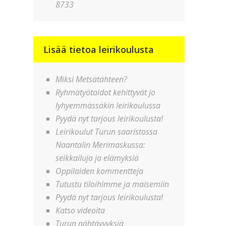
8733
Lisää tietoa leirikoulusta
Miksi Metsätähteen?
Ryhmätyötaidot kehittyvät jo
lyhyemmässäkin leirikoulussa
Pyydä nyt tarjous leirikoulusta!
Leirikoulut Turun saaristossa
Naantalin Merimaskussa:
seikkailuja ja elämyksiä
Oppilaiden kommentteja
Tutustu tiloihimme ja maisemiin
Pyydä nyt tarjous leirikoulusta!
Katso videoita
Turun nähtävyyksiä