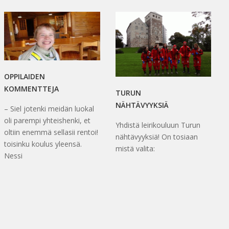
OPPILAIDEN
KOMMENTTEJA
TURUN
NÄHTÄVYYKSIÄ
– Siel jotenki meidän luokal
oli parempi yhteishenki, et
Yhdistä leirikouluun Turun
oltiin enemmä sellasii rentoi!
nähtävyyksiä! On tosiaan
toisinku koulus yleensä.
mistä valita:
Nessi