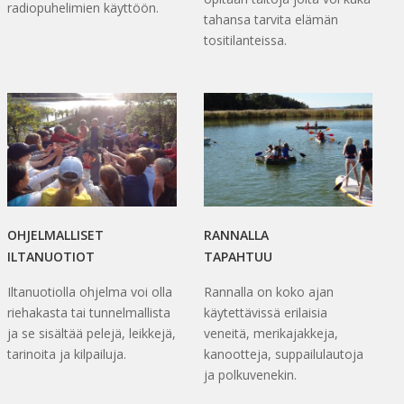
radiopuhelimien käyttöön.
tahansa tarvita elämän
tositilanteissa.
OHJELMALLISET
RANNALLA
ILTANUOTIOT
TAPAHTUU
Iltanuotiolla ohjelma voi olla
Rannalla on koko ajan
riehakasta tai tunnelmallista
käytettävissä erilaisia
ja se sisältää pelejä, leikkejä,
veneitä, merikajakkeja,
tarinoita ja kilpailuja.
kanootteja, suppailulautoja
ja polkuvenekin.