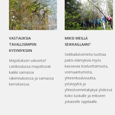
VASTAUKSIA
MIKSI MEILLÄ
TAVALLISIMPIIN
SEIKKAILLAAN?
KYSYMYKSIIN
Seikkailutoiminta tuottaa
paitsi elämyksiä myös
Majoituksen valvonta?
kasvavaa itseluottamusta,
Leirikoulussa majoittuvat
voimaantumista,
kaikki samassa
yhteenkuuluvuutta,
rakennuksessa ja samassa
ystävyyttä ja
kerroksessa.
yhteistoimintakykyä yhdessä
koko luokalle ja erikseen
jokaiselle oppilaalle.