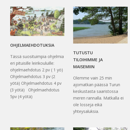
OHJELMAEHDOTUKSIA
TUTUSTU
Tässä suosituimpia ohjelmia
TILOIHIMME JA
eri pituisille leirikouluille:
MAISEMIIN
ohjelmaehdotus 2 pv ( 1 yö)
Ohjelmaehdotus 3 pv (2
Olemme vain 25 min
yötä) Ohjelmaehdotus 4 pv
ajomatkan päässä Turun
(3 yötä) Ohjelmaehdotus
keskustasta saaristossa
5pv (4 yötä)
meren rannalla. Matkalla ei
ole losseja eikä
yhteysaluksia.