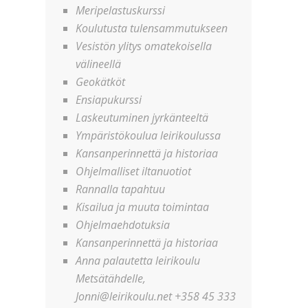
Meripelastuskurssi
Koulutusta tulensammutukseen
Vesistön ylitys omatekoisella
välineellä
Geokätköt
Ensiapukurssi
Laskeutuminen jyrkänteeltä
Ympäristökoulua leirikoulussa
Kansanperinnettä ja historiaa
Ohjelmalliset iltanuotiot
Rannalla tapahtuu
Kisailua ja muuta toimintaa
Ohjelmaehdotuksia
Kansanperinnettä ja historiaa
Anna palautetta leirikoulu
Metsätähdelle,
Jonni@leirikoulu.net +358 45 333