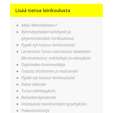
Lisää tietoa leirikoulusta
Miksi Metsätähteen?
Ryhmätyötaidot kehittyvät jo
lyhyemmässäkin leirikoulussa
Pyydä nyt tarjous leirikoulusta!
Leirikoulut Turun saaristossa Naantalin
Merimaskussa: seikkailuja ja elämyksiä
Oppilaiden kommentteja
Tutustu tiloihimme ja maisemiin
Pyydä nyt tarjous leirikoulusta!
Katso videoita
Turun nähtävyyksiä
Rahankeräysideoita
Vastauksia tavallisimpiin kysymyksiin
Pukeutumisohje