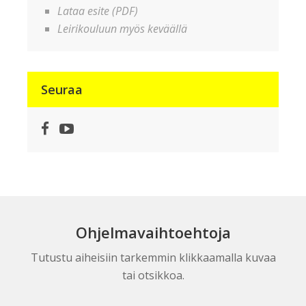
Lataa esite (PDF)
Leirikouluun myös keväällä
Seuraa
Facebook
YouTube
Ohjelmavaihtoehtoja
Tutustu aiheisiin tarkemmin klikkaamalla kuvaa
tai otsikkoa.