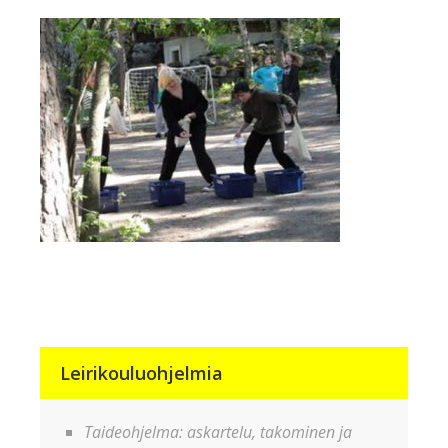
Leirikouluohjelmia
Taideohjelma: askartelu, takominen ja