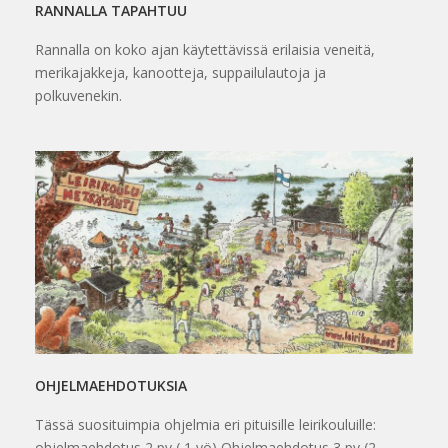
RANNALLA TAPAHTUU
Rannalla on koko ajan käytettävissä erilaisia veneitä,
merikajakkeja, kanootteja, suppailulautoja ja
polkuvenekin.
OHJELMAEHDOTUKSIA
Tässä suosituimpia ohjelmia eri pituisille leirikouluille:
ohjelmaehdotus 2 pv ( 1 yö) Ohjelmaehdotus 3 pv (2