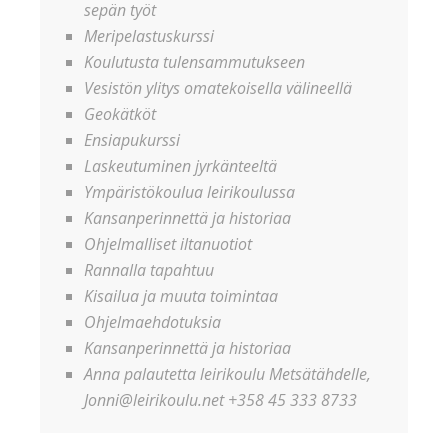
sepän työt
Meripelastuskurssi
Koulutusta tulensammutukseen
Vesistön ylitys omatekoisella välineellä
Geokätköt
Ensiapukurssi
Laskeutuminen jyrkänteeltä
Ympäristökoulua leirikoulussa
Kansanperinnettä ja historiaa
Ohjelmalliset iltanuotiot
Rannalla tapahtuu
Kisailua ja muuta toimintaa
Ohjelmaehdotuksia
Kansanperinnettä ja historiaa
Anna palautetta leirikoulu Metsätähdelle,
Jonni@leirikoulu.net +358 45 333 8733