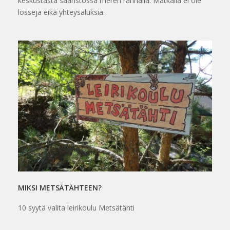
keskustasta saaristossa meren rannalla. Matkalla ei ole
losseja eikä yhteysaluksia.
MIKSI METSÄTÄHTEEN?
10 syytä valita leirikoulu Metsätähti