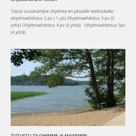
Tässä suosituimpia ohjelmia eri pituisille leirikouluille:
ohjelmaehdotus 2 pv ( 1 yö) Ohjelmaehdotus 3 pv (2
yötä) Ohjelmaehdotus 4 pv (3 yötä) Ohjelmaehdotus 5pv
(4 yötä)
TUTUSTU TILOIHIMME JA MAISEMIIN