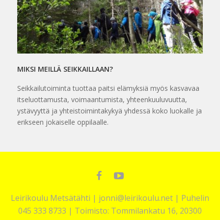
MIKSI MEILLÄ SEIKKAILLAAN?
Seikkailutoiminta tuottaa paitsi elämyksiä myös kasvavaa
itseluottamusta, voimaantumista, yhteenkuuluvuutta,
ystävyyttä ja yhteistoimintakykyä yhdessä koko luokalle ja
erikseen jokaiselle oppilaalle.
Facebook
YouTube
Leirikoulu Metsätähti | jonni@leirikoulu.net | Puhelin
045 333 8733 | Toimisto: Tommilankatu 16, 20300