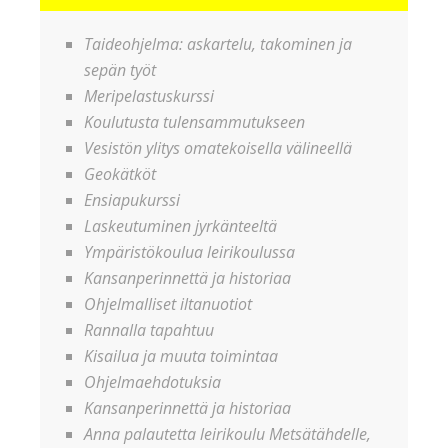
Taideohjelma: askartelu, takominen ja
sepän työt
Meripelastuskurssi
Koulutusta tulensammutukseen
Vesistön ylitys omatekoisella välineellä
Geokätköt
Ensiapukurssi
Laskeutuminen jyrkänteeltä
Ympäristökoulua leirikoulussa
Kansanperinnettä ja historiaa
Ohjelmalliset iltanuotiot
Rannalla tapahtuu
Kisailua ja muuta toimintaa
Ohjelmaehdotuksia
Kansanperinnettä ja historiaa
Anna palautetta leirikoulu Metsätähdelle,