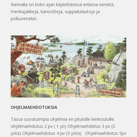
Rannalla on koko ajan käytettävissä erilaisia veneitä,
merikajakkeja, kanootteja, suppailulautoja ja
polkuvenekin.
OHJELMAEHDOTUKSIA
Tässä suosituimpia ohjelmia eri pituisille leirikouluille:
ohjelmaehdotus 2 pv ( 1 yö) Ohjelmaehdotus 3 pv (2
yötä) Ohjelmaehdotus 4 pv (3 yötä) Ohjelmaehdotus 5pv