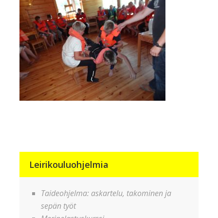
Leirikouluohjelmia
Taideohjelma: askartelu, takominen ja
sepän työt