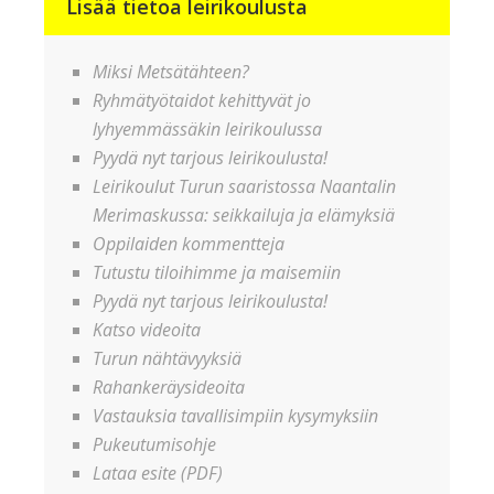
Lisää tietoa leirikoulusta
Miksi Metsätähteen?
Ryhmätyötaidot kehittyvät jo
lyhyemmässäkin leirikoulussa
Pyydä nyt tarjous leirikoulusta!
Leirikoulut Turun saaristossa Naantalin
Merimaskussa: seikkailuja ja elämyksiä
Oppilaiden kommentteja
Tutustu tiloihimme ja maisemiin
Pyydä nyt tarjous leirikoulusta!
Katso videoita
Turun nähtävyyksiä
Rahankeräysideoita
Vastauksia tavallisimpiin kysymyksiin
Pukeutumisohje
Lataa esite (PDF)