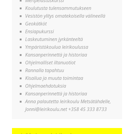
Meripelastuskurssi
Koulutusta tulensammutukseen
Vesistön ylitys omatekoisella välineellä
Geokätköt
Ensiapukurssi
Laskeutuminen jyrkänteeltä
Ympäristökoulua leirikoulussa
Kansanperinnettä ja historiaa
Ohjelmalliset iltanuotiot
Rannalla tapahtuu
Kisailua ja muuta toimintaa
Ohjelmaehdotuksia
Kansanperinnettä ja historiaa
Anna palautetta leirikoulu Metsätähdelle,
Jonni@leirikoulu.net +358 45 333 8733