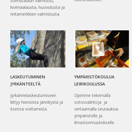
solmutaulun valmistus,
kivimaalausta, huovutusta ja
rintamerkkien valmistusta.
LASKEUTUMINEN
YMPÄRISTÖKOULUA
JYRKÄNTEELTÄ
LEIRIKOULUSSA
Jyrkännelaskeutumiseen
Opimme tekemällä
liittyy hienoista jännitystä ja
ostosvalintoja ja
itsensä voittamista.
vertaamalla seurauksia
ympäristölle ja
ilmastonmuutokselle.