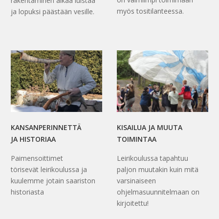
rakentaminen alkaa luistaa
myös tositilanteessa.
ja lopuksi päästään vesille.
KANSANPERINNETTÄ
KISAILUA JA MUUTA
JA HISTORIAA
TOIMINTAA
Paimensoittimet
Leirikoulussa tapahtuu
törisevät leirikoulussa ja
paljon muutakin kuin mitä
kuulemme jotain saariston
varsinaiseen
historiasta
ohjelmasuunnitelmaan on
kirjoitettu!