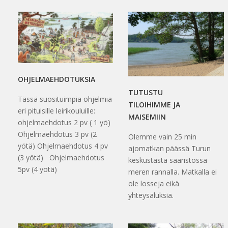
OHJELMAEHDOTUKSIA
TUTUSTU
Tässä suosituimpia ohjelmia
TILOIHIMME JA
eri pituisille leirikouluille:
MAISEMIIN
ohjelmaehdotus 2 pv ( 1 yö)
Ohjelmaehdotus 3 pv (2
Olemme vain 25 min
yötä) Ohjelmaehdotus 4 pv
ajomatkan päässä Turun
(3 yötä) Ohjelmaehdotus
keskustasta saaristossa
5pv (4 yötä)
meren rannalla. Matkalla ei
ole losseja eikä
yhteysaluksia.