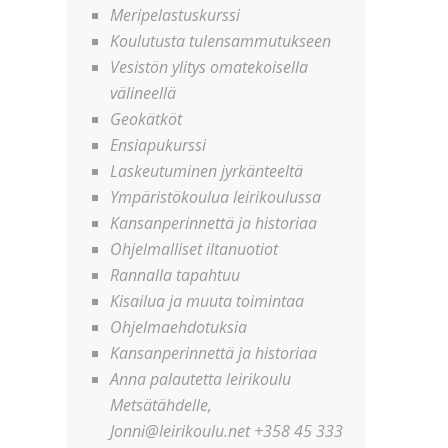
Meripelastuskurssi
Koulutusta tulensammutukseen
Vesistön ylitys omatekoisella
välineellä
Geokätköt
Ensiapukurssi
Laskeutuminen jyrkänteeltä
Ympäristökoulua leirikoulussa
Kansanperinnettä ja historiaa
Ohjelmalliset iltanuotiot
Rannalla tapahtuu
Kisailua ja muuta toimintaa
Ohjelmaehdotuksia
Kansanperinnettä ja historiaa
Anna palautetta leirikoulu
Metsätähdelle,
Jonni@leirikoulu.net +358 45 333