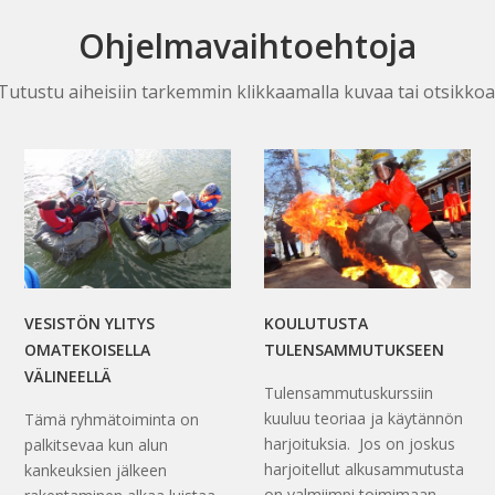
Ohjelmavaihtoehtoja
Tutustu aiheisiin tarkemmin klikkaamalla kuvaa tai otsikkoa
VESISTÖN YLITYS
KOULUTUSTA
OMATEKOISELLA
TULENSAMMUTUKSEEN
VÄLINEELLÄ
Tulensammutuskurssiin
kuuluu teoriaa ja käytännön
Tämä ryhmätoiminta on
harjoituksia. Jos on joskus
palkitsevaa kun alun
harjoitellut alkusammutusta
kankeuksien jälkeen
on valmiimpi toimimaan