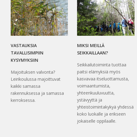
VASTAUKSIA
MIKSI MEILLÄ
TAVALLISIMPIIN
SEIKKAILLAAN?
KYSYMYKSIIN
Seikkailutoiminta tuottaa
paitsi elämyksiä myös
Majoituksen valvonta?
kasvavaa itseluottamusta,
Leirikoulussa majoittuvat
voimaantumista,
kaikki samassa
yhteenkuuluvuutta,
rakennuksessa ja samassa
ystävyyttä ja
kerroksessa.
yhteistoimintakykyä yhdessä
koko luokalle ja erikseen
jokaiselle oppilaalle.