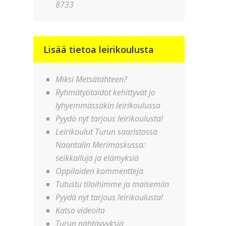
8733
Lisää tietoa leirikoulusta
Miksi Metsätähteen?
Ryhmätyötaidot kehittyvät jo
lyhyemmässäkin leirikoulussa
Pyydä nyt tarjous leirikoulusta!
Leirikoulut Turun saaristossa
Naantalin Merimaskussa:
seikkailuja ja elämyksiä
Oppilaiden kommentteja
Tutustu tiloihimme ja maisemiin
Pyydä nyt tarjous leirikoulusta!
Katso videoita
Turun nähtävyyksiä