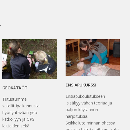
.
ENSIAPUKURSSI
GEOKÄTKÖT
Ensiapukoulutukseen
Tutustumme
sisältyy vähän teoriaa ja
satellittipaikannusta
paljon käytännön
hyödyntävään geo-
harjoituksia.
kätköilyyn ja GPS
Seikkailutoiminnan ohessa
laitteiden sekä
opitaan taitoja joita voi kuka