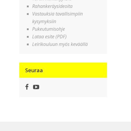
Rahankeräysideoita
Vastauksia tavallisimpiin
kysymyksiin
Pukeutumisohje
Lataa esite (PDF)
Leirikouluun myös keväällä
Seuraa
Facebook
YouTube