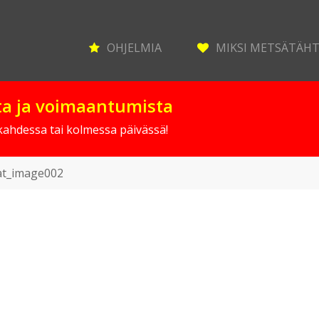
OHJELMIA
MIKSI METSÄTÄH
sta ja voimaantumista
 kahdessa tai kolmessa päivässä!
at_image002