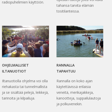
radiopuhelimien käyttöön.
tahansa tarvita elämän
tositilanteissa.
OHJELMALLISET
RANNALLA
ILTANUOTIOT
TAPAHTUU
Iltanuotiolla ohjelma voi olla
Rannalla on koko ajan
riehakasta tai tunnelmallista
käytettävissä erilaisia
ja se sisältää pelejä, leikkejä,
veneitä, merikajakkeja,
tarinoita ja kilpailuja.
kanootteja, suppailulautoja
ja polkuvenekin.