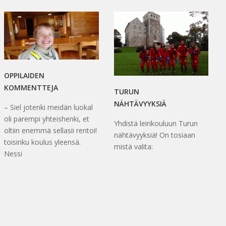
OPPILAIDEN
KOMMENTTEJA
TURUN
NÄHTÄVYYKSIÄ
– Siel jotenki meidän luokal
oli parempi yhteishenki, et
Yhdistä leirikouluun Turun
oltiin enemmä sellasii rentoi!
nähtävyyksiä! On tosiaan
toisinku koulus yleensä.
mistä valita:
Nessi