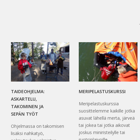
TAIDEOHJELMA:
MERIPELASTUSKURSSI
ASKARTELU,
Meripelastuskurssia
TAKOMINEN JA
suosittelemme kaikille jotka
SEPÄN TYÖT
asuvat lähellä merta, järveä
tai jokea tai jotka aikovat
Ohjelmassa on takomisen
joskus miniristeilylle tai
lisäksi nahkatyö,
ruotsinlaivoille.