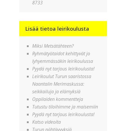
8733
Lisää tietoa leirikoulusta
Miksi Metsätähteen?
Ryhmätyötaidot kehittyvät jo
lyhyemmässäkin leirikoulussa
Pyydä nyt tarjous leirikoulusta!
Leirikoulut Turun saaristossa
Naantalin Merimaskussa:
seikkailuja ja elämyksiä
Oppilaiden kommentteja
Tutustu tiloihimme ja maisemiin
Pyydä nyt tarjous leirikoulusta!
Katso videoita
Turun nähtävyyksiä