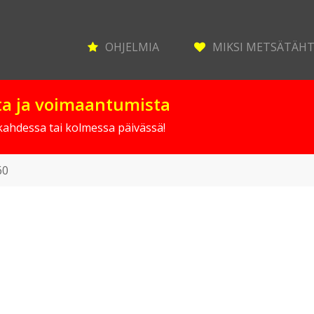
OHJELMIA
MIKSI METSÄTÄH
sta ja voimaantumista
 kahdessa tai kolmessa päivässä!
60