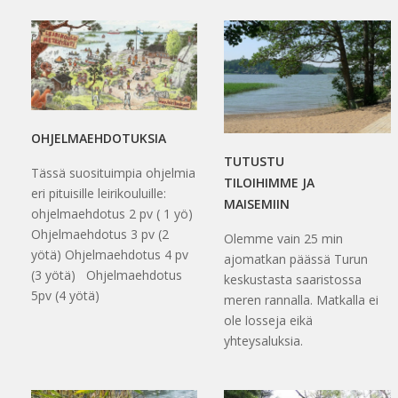
OHJELMAEHDOTUKSIA
TUTUSTU
Tässä suosituimpia ohjelmia
TILOIHIMME JA
eri pituisille leirikouluille:
MAISEMIIN
ohjelmaehdotus 2 pv ( 1 yö)
Ohjelmaehdotus 3 pv (2
Olemme vain 25 min
yötä) Ohjelmaehdotus 4 pv
ajomatkan päässä Turun
(3 yötä) Ohjelmaehdotus
keskustasta saaristossa
5pv (4 yötä)
meren rannalla. Matkalla ei
ole losseja eikä
yhteysaluksia.