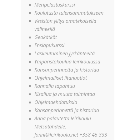
Meripelastuskurssi
Koulutusta tulensammutukseen
Vesistön ylitys omatekoisella
välineellä
Geokätköt
Ensiapukurssi
Laskeutuminen jyrkänteeltä
Ympäristökoulua leirikoulussa
Kansanperinnettä ja historiaa
Ohjelmalliset iltanuotiot
Rannalla tapahtuu
Kisailua ja muuta toimintaa
Ohjelmaehdotuksia
Kansanperinnettä ja historiaa
Anna palautetta leirikoulu
Metsätähdelle,
Jonni@leirikoulu.net +358 45 333