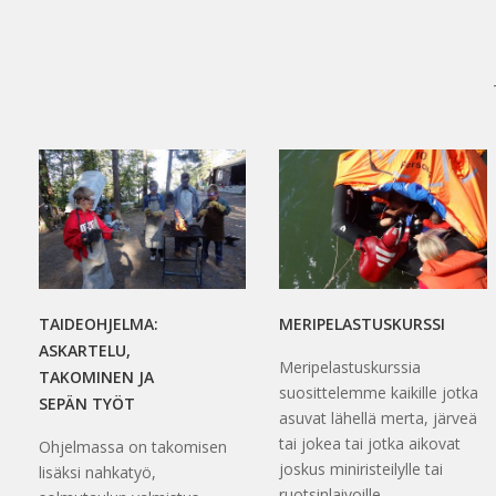
TAIDEOHJELMA:
MERIPELASTUSKURSSI
ASKARTELU,
Meripelastuskurssia
TAKOMINEN JA
suosittelemme kaikille jotka
SEPÄN TYÖT
asuvat lähellä merta, järveä
tai jokea tai jotka aikovat
Ohjelmassa on takomisen
joskus miniristeilylle tai
lisäksi nahkatyö,
ruotsinlaivoille.