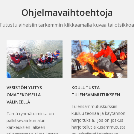
Ohjelmavaihtoehtoja
Tutustu aiheisiin tarkemmin klikkaamalla kuvaa tai otsikkoa
VESISTÖN YLITYS
KOULUTUSTA
OMATEKOISELLA
TULENSAMMUTUKSEEN
VÄLINEELLÄ
Tulensammutuskurssiin
kuuluu teoriaa ja käytännön
Tämä ryhmätoiminta on
harjoituksia. Jos on joskus
palkitsevaa kun alun
harjoitellut alkusammutusta
kankeuksien jälkeen
on valmiimpi toimimaan