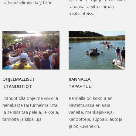
radiopuhelimien käyttöön.
tahansa tarvita elämän
tositilanteissa.
OHJELMALLISET
RANNALLA
ILTANUOTIOT
TAPAHTUU
Iltanuotiolla ohjelma voi olla
Rannalla on koko ajan
riehakasta tai tunnelmallista
käytettävissä erilaisia
ja se sisältää pelejä, leikkejä,
veneitä, merikajakkeja,
tarinoita ja kilpailuja.
kanootteja, suppailulautoja
ja polkuvenekin.