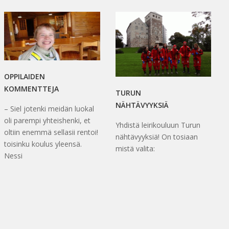
OPPILAIDEN
KOMMENTTEJA
TURUN
NÄHTÄVYYKSIÄ
– Siel jotenki meidän luokal
oli parempi yhteishenki, et
Yhdistä leirikouluun Turun
oltiin enemmä sellasii rentoi!
nähtävyyksiä! On tosiaan
toisinku koulus yleensä.
mistä valita:
Nessi