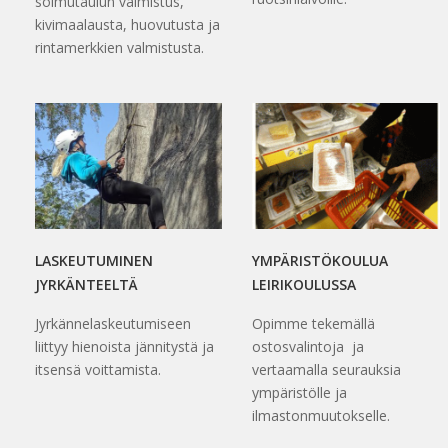
solmutaulun valmistus,
kivimaalausta, huovutusta ja
rintamerkkien valmistusta.
LASKEUTUMINEN
YMPÄRISTÖKOULUA
JYRKÄNTEELTÄ
LEIRIKOULUSSA
Jyrkännelaskeutumiseen
Opimme tekemällä
liittyy hienoista jännitystä ja
ostosvalintoja ja
itsensä voittamista.
vertaamalla seurauksia
ympäristölle ja
ilmastonmuutokselle.