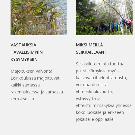
VASTAUKSIA
MIKSI MEILLÄ
TAVALLISIMPIIN
SEIKKAILLAAN?
KYSYMYKSIIN
Seikkailutoiminta tuottaa
paitsi elämyksiä myös
Majoituksen valvonta?
kasvavaa itseluottamusta,
Leirikoulussa majoittuvat
voimaantumista,
kaikki samassa
yhteenkuuluvuutta,
rakennuksessa ja samassa
ystävyyttä ja
kerroksessa.
yhteistoimintakykyä yhdessä
koko luokalle ja erikseen
jokaiselle oppilaalle.