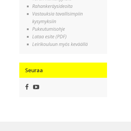
Rahankeräysideoita
Vastauksia tavallisimpiin
kysymyksiin
Pukeutumisohje
Lataa esite (PDF)
Leirikouluun myös keväällä
Seuraa
Facebook
YouTube