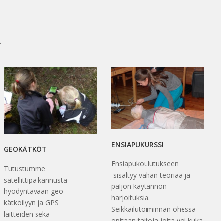
.
ENSIAPUKURSSI
GEOKÄTKÖT
Ensiapukoulutukseen
Tutustumme
sisältyy vähän teoriaa ja
satellittipaikannusta
paljon käytännön
hyödyntävään geo-
harjoituksia.
kätköilyyn ja GPS
Seikkailutoiminnan ohessa
laitteiden sekä
opitaan taitoja joita voi kuka