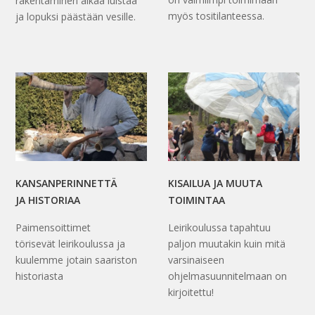
rakentaminen alkaa luistaa
myös tositilanteessa.
ja lopuksi päästään vesille.
KANSANPERINNETTÄ
KISAILUA JA MUUTA
JA HISTORIAA
TOIMINTAA
Paimensoittimet
Leirikoulussa tapahtuu
törisevät leirikoulussa ja
paljon muutakin kuin mitä
kuulemme jotain saariston
varsinaiseen
historiasta
ohjelmasuunnitelmaan on
kirjoitettu!