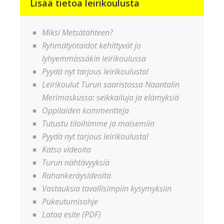
Lisää tietoa leirikoulusta
Miksi Metsätähteen?
Ryhmätyötaidot kehittyvät jo
lyhyemmässäkin leirikoulussa
Pyydä nyt tarjous leirikoulusta!
Leirikoulut Turun saaristossa Naantalin
Merimaskussa: seikkailuja ja elämyksiä
Oppilaiden kommentteja
Tutustu tiloihimme ja maisemiin
Pyydä nyt tarjous leirikoulusta!
Katso videoita
Turun nähtävyyksiä
Rahankeräysideoita
Vastauksia tavallisimpiin kysymyksiin
Pukeutumisohje
Lataa esite (PDF)