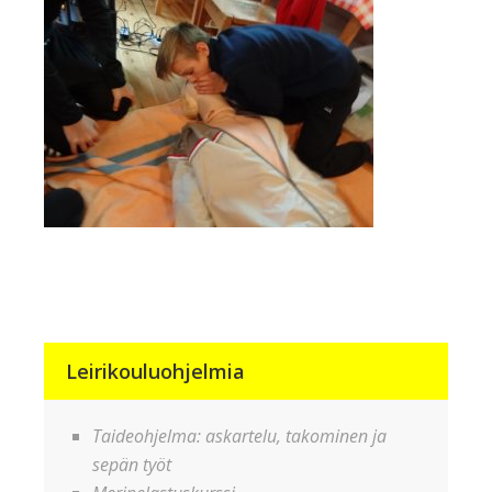
Leirikouluohjelmia
Taideohjelma: askartelu, takominen ja
sepän työt