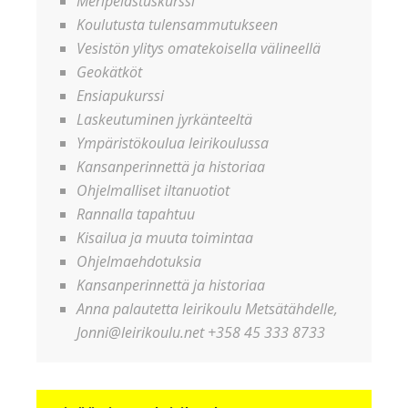
Meripelastuskurssi
Koulutusta tulensammutukseen
Vesistön ylitys omatekoisella välineellä
Geokätköt
Ensiapukurssi
Laskeutuminen jyrkänteeltä
Ympäristökoulua leirikoulussa
Kansanperinnettä ja historiaa
Ohjelmalliset iltanuotiot
Rannalla tapahtuu
Kisailua ja muuta toimintaa
Ohjelmaehdotuksia
Kansanperinnettä ja historiaa
Anna palautetta leirikoulu Metsätähdelle,
Jonni@leirikoulu.net +358 45 333 8733