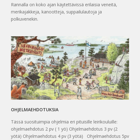
Rannalla on koko ajan käytettävissä erilaisia veneitä,
merikajakkeja, kanootteja, suppailulautoja ja
polkuvenekin.
OHJELMAEHDOTUKSIA
Tässä suosituimpia ohjelmia eri pituisille leirikouluille:
ohjelmaehdotus 2 pv ( 1 yö) Ohjelmaehdotus 3 pv (2
yötä) Ohjelmaehdotus 4 pv (3 yötä) Ohjelmaehdotus 5pv