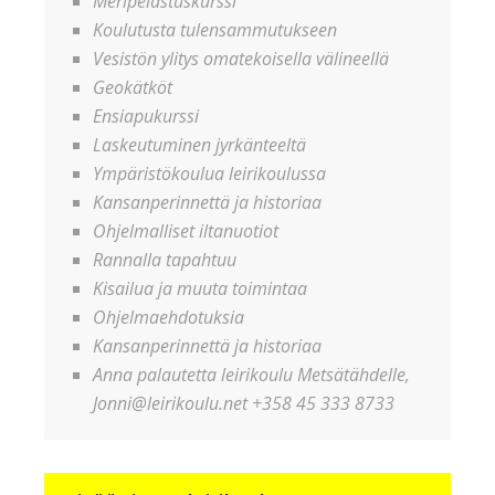
Meripelastuskurssi
Koulutusta tulensammutukseen
Vesistön ylitys omatekoisella välineellä
Geokätköt
Ensiapukurssi
Laskeutuminen jyrkänteeltä
Ympäristökoulua leirikoulussa
Kansanperinnettä ja historiaa
Ohjelmalliset iltanuotiot
Rannalla tapahtuu
Kisailua ja muuta toimintaa
Ohjelmaehdotuksia
Kansanperinnettä ja historiaa
Anna palautetta leirikoulu Metsätähdelle,
Jonni@leirikoulu.net +358 45 333 8733