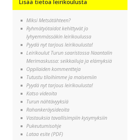
Lisää tietoa leirikoulusta
Miksi Metsätähteen?
Ryhmätyötaidot kehittyvät jo
lyhyemmässäkin leirikoulussa
Pyydä nyt tarjous leirikoulusta!
Leirikoulut Turun saaristossa Naantalin
Merimaskussa: seikkailuja ja elämyksiä
Oppilaiden kommentteja
Tutustu tiloihimme ja maisemiin
Pyydä nyt tarjous leirikoulusta!
Katso videoita
Turun nähtävyyksiä
Rahankeräysideoita
Vastauksia tavallisimpiin kysymyksiin
Pukeutumisohje
Lataa esite (PDF)