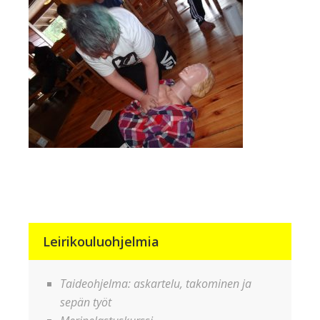
Leirikouluohjelmia
Taideohjelma: askartelu, takominen ja
sepän työt