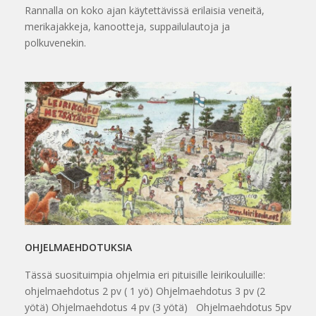
Rannalla on koko ajan käytettävissä erilaisia veneitä,
merikajakkeja, kanootteja, suppailulautoja ja
polkuvenekin.
OHJELMAEHDOTUKSIA
Tässä suosituimpia ohjelmia eri pituisille leirikouluille:
ohjelmaehdotus 2 pv ( 1 yö) Ohjelmaehdotus 3 pv (2
yötä) Ohjelmaehdotus 4 pv (3 yötä) Ohjelmaehdotus 5pv