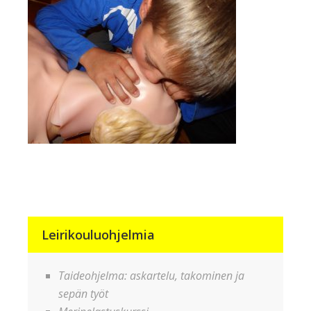
Leirikouluohjelmia
Taideohjelma: askartelu, takominen ja
sepän työt