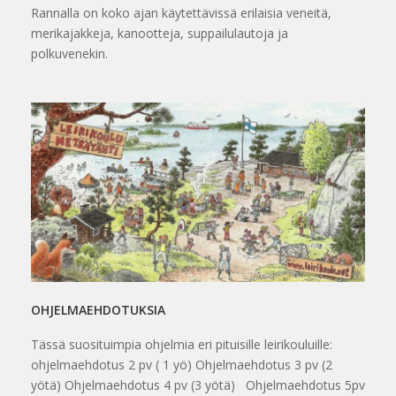
Rannalla on koko ajan käytettävissä erilaisia veneitä,
merikajakkeja, kanootteja, suppailulautoja ja
polkuvenekin.
OHJELMAEHDOTUKSIA
Tässä suosituimpia ohjelmia eri pituisille leirikouluille:
ohjelmaehdotus 2 pv ( 1 yö) Ohjelmaehdotus 3 pv (2
yötä) Ohjelmaehdotus 4 pv (3 yötä) Ohjelmaehdotus 5pv