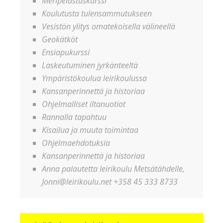
Meripelastuskurssi
Koulutusta tulensammutukseen
Vesistön ylitys omatekoisella välineellä
Geokätköt
Ensiapukurssi
Laskeutuminen jyrkänteeltä
Ympäristökoulua leirikoulussa
Kansanperinnettä ja historiaa
Ohjelmalliset iltanuotiot
Rannalla tapahtuu
Kisailua ja muuta toimintaa
Ohjelmaehdotuksia
Kansanperinnettä ja historiaa
Anna palautetta leirikoulu Metsätähdelle,
Jonni@leirikoulu.net +358 45 333 8733