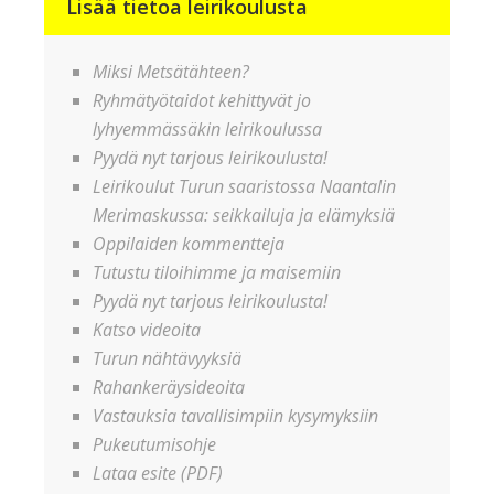
Lisää tietoa leirikoulusta
Miksi Metsätähteen?
Ryhmätyötaidot kehittyvät jo
lyhyemmässäkin leirikoulussa
Pyydä nyt tarjous leirikoulusta!
Leirikoulut Turun saaristossa Naantalin
Merimaskussa: seikkailuja ja elämyksiä
Oppilaiden kommentteja
Tutustu tiloihimme ja maisemiin
Pyydä nyt tarjous leirikoulusta!
Katso videoita
Turun nähtävyyksiä
Rahankeräysideoita
Vastauksia tavallisimpiin kysymyksiin
Pukeutumisohje
Lataa esite (PDF)