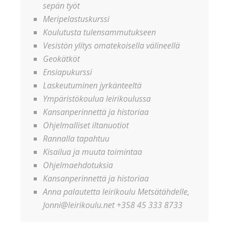
sepän työt
Meripelastuskurssi
Koulutusta tulensammutukseen
Vesistön ylitys omatekoisella välineellä
Geokätköt
Ensiapukurssi
Laskeutuminen jyrkänteeltä
Ympäristökoulua leirikoulussa
Kansanperinnettä ja historiaa
Ohjelmalliset iltanuotiot
Rannalla tapahtuu
Kisailua ja muuta toimintaa
Ohjelmaehdotuksia
Kansanperinnettä ja historiaa
Anna palautetta leirikoulu Metsätähdelle,
Jonni@leirikoulu.net +358 45 333 8733