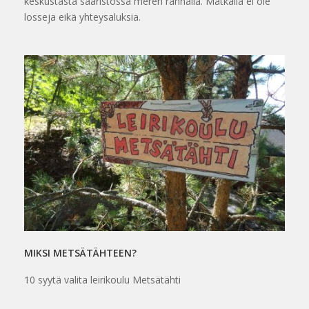
keskustasta saaristossa meren rannalla. Matkalla ei ole
losseja eikä yhteysaluksia.
MIKSI METSÄTÄHTEEN?
10 syytä valita leirikoulu Metsätähti