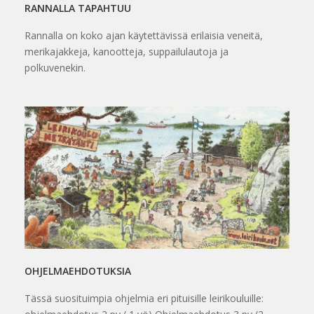
RANNALLA TAPAHTUU
Rannalla on koko ajan käytettävissä erilaisia veneitä,
merikajakkeja, kanootteja, suppailulautoja ja
polkuvenekin.
OHJELMAEHDOTUKSIA
Tässä suosituimpia ohjelmia eri pituisille leirikouluille: