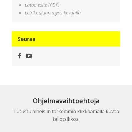
Lataa esite (PDF)
Leirikouluun myös keväällä
Seuraa
Facebook
YouTube
Ohjelmavaihtoehtoja
Tutustu aiheisiin tarkemmin klikkaamalla kuvaa
tai otsikkoa.