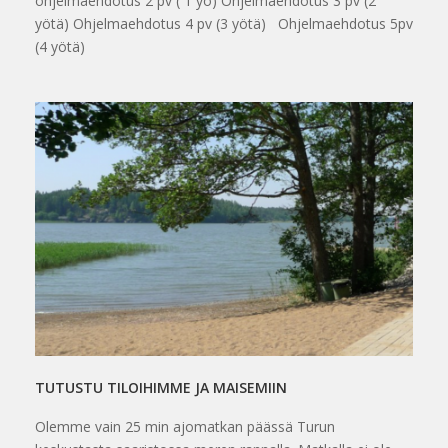
ohjelmaehdotus 2 pv ( 1 yö) Ohjelmaehdotus 3 pv (2
yötä) Ohjelmaehdotus 4 pv (3 yötä) Ohjelmaehdotus 5pv
(4 yötä)
TUTUSTU TILOIHIMME JA MAISEMIIN
Olemme vain 25 min ajomatkan päässä Turun