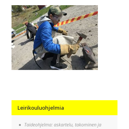
Leirikouluohjelmia
Taideohjelma: askartelu, takominen ja