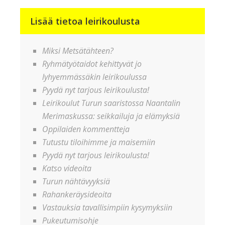
Lisää tietoa leirikoulusta
Miksi Metsätähteen?
Ryhmätyötaidot kehittyvät jo
lyhyemmässäkin leirikoulussa
Pyydä nyt tarjous leirikoulusta!
Leirikoulut Turun saaristossa Naantalin
Merimaskussa: seikkailuja ja elämyksiä
Oppilaiden kommentteja
Tutustu tiloihimme ja maisemiin
Pyydä nyt tarjous leirikoulusta!
Katso videoita
Turun nähtävyyksiä
Rahankeräysideoita
Vastauksia tavallisimpiin kysymyksiin
Pukeutumisohje