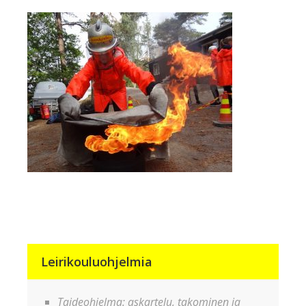
Leirikouluohjelmia
Taideohjelma: askartelu, takominen ja