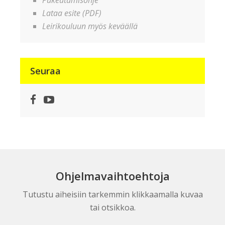
Pukeutumisohje
Lataa esite (PDF)
Leirikouluun myös keväällä
Seuraa
Facebook
YouTube
Ohjelmavaihtoehtoja
Tutustu aiheisiin tarkemmin klikkaamalla kuvaa
tai otsikkoa.