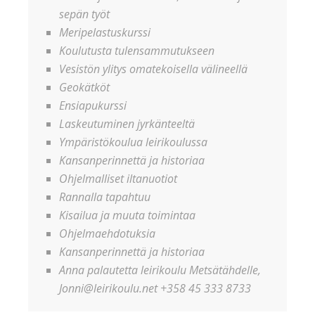
sepän työt
Meripelastuskurssi
Koulutusta tulensammutukseen
Vesistön ylitys omatekoisella välineellä
Geokätköt
Ensiapukurssi
Laskeutuminen jyrkänteeltä
Ympäristökoulua leirikoulussa
Kansanperinnettä ja historiaa
Ohjelmalliset iltanuotiot
Rannalla tapahtuu
Kisailua ja muuta toimintaa
Ohjelmaehdotuksia
Kansanperinnettä ja historiaa
Anna palautetta leirikoulu Metsätähdelle,
Jonni@leirikoulu.net +358 45 333 8733